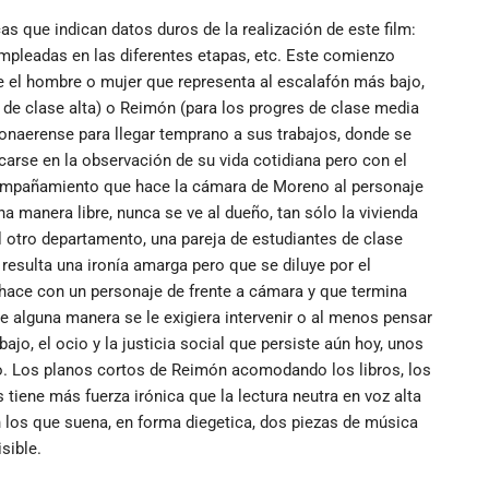
s que indican datos duros de la realización de este film:
mpleadas en las diferentes etapas, etc. Este comienzo
re el hombre o mujer que representa al escalafón más bajo,
de clase alta) o Reimón (para los progres de clase media
bonaerense para llegar temprano a sus trabajos, donde se
se en la observación de su vida cotidiana pero con el
acompañamiento que hace la cámara de Moreno al personaje
a manera libre, nunca se ve al dueño, tan sólo la vivienda
l otro departamento, una pareja de estudiantes de clase
 resulta una ironía amarga pero que se diluye por el
e hace con un personaje de frente a cámara y que termina
de alguna manera se le exigiera intervenir o al menos pensar
jo, el ocio y la justicia social que persiste aún hoy, unos
do. Los planos cortos de Reimón acomodando los libros, los
iene más fuerza irónica que la lectura neutra en voz alta
n los que suena, en forma diegetica, dos piezas de música
sible.