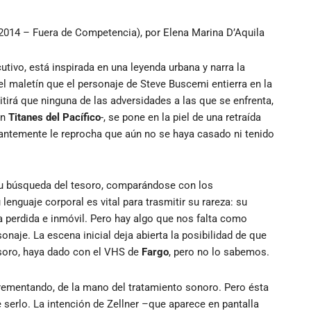
 2014 – Fuera de Competencia), por Elena Marina D’Aquila
tivo, está inspirada en una leyenda urbana y narra la
 el maletín que el personaje de Steve Buscemi entierra en la
itirá que ninguna de las adversidades a las que se enfrenta,
en
Titanes del Pacífico
-, se pone en la piel de una retraída
antemente le reprocha que aún no se haya casado ni tenido
 su búsqueda del tesoro, comparándose con los
enguaje corporal es vital para trasmitir su rareza: su
 perdida e inmóvil. Pero hay algo que nos falta como
aje. La escena inicial deja abierta la posibilidad de que
soro, haya dado con el VHS de
Fargo
, pero no lo sabemos.
crementando, de la mano del tratamiento sonoro. Pero ésta
 serlo. La intención de Zellner –que aparece en pantalla