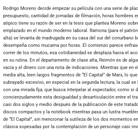
Rodrigo Moreno decide empezar su película con una serie de placa
presupuesto, cantidad de jornadas de filmación, horas hombres e
atípico tiene su razón de ser en la tesis que plantea Moreno sob
emplazado en el mundo moderno laboral. Ramona (para el patrón 
alta) se levanta de madrugada en su casa del sur del conurbano 
desempeña como mucama por horas. El comienzo parece enfrascar
correr de los minutos, esa cotidianeidad se desplaza hacia el 
en su rutina. En el departamento de clase alta, Reimón es de algun
vacía y el dinero con una nota de indicaciones. Mientras que en e
media alta, leen largos fragmentos de “El Capital” de Marx, lo que
subrayado excesivo, en especial en la segunda lectura, la cual s
con una mirada fija, que busca interpelar al espectador, como si 
concienzudamente esta desigualdad y desarticulación entre el traba
casi dos siglos y medio después de la publicación de este trata
discos compactos y la notebook mientras pasa un lustra muebles t
de “El Capital”, sin mencionar la sutileza de los dos momentos e
clásica sopesadas por la contemplación de un personaje casi invi