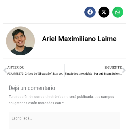
Ariel Maximiliano Laime
Prev
N
ANTERIOR
SIGUIENTE
#CANNES79 | Crítica de “El partido”, film codirigido por Juan Cabral y Santiago Franco
Fantástico inoxidable | Por qué Bram Stoker’s Dracula es un clásico
Dejá un comentario
Tu dirección de correo electrónico no será publicada.
Los campos
obligatorios están marcados con
*
Escribí
acá...