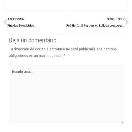
Prev
N
ANTERIOR
SIGUIENTE
Pinedas Tejen Lirios
Red Hot Chili Peppers en Lollapalooza Argentina
Dejá un comentario
Tu dirección de correo electrónico no será publicada.
Los campos
obligatorios están marcados con
*
Escribí
acá...