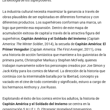
La ideología de los superpoderes.
La industria cultural necesita maximizar la ganancia a través de
obras plausibles de ser explotadas en diferentes formatos y con
diferentes productos. Los superhéroes conforman una marca, un
logo que permite esa expansión. Dentro de este mapa de
acumulación exitosa de capital a través de la atractiva figura del
superhéroe,
Capitán América y el Soldado del Invierno
(
Captain
America: The Winter Soldier
, 2014), la secuela de
Capitán América: El
Primer Vengador
(
Captain America: The First Avenger
, 2011), crea
una historia de acción fantástica que mantiene a los guionistas de la
primera parte, Christopher Markus y Stephen McFeely, quienes
trabajan nuevamente sobre los personajes creados por Joe Simon y
Jack Kirby para los comics de Marvel. La dirección de la historia que
continúa con la interminable batalla por la libertad, concepto ya
vaciado en el cine de todo contenido y significado, estuvo a cargo de
los hermanos Anthony y Joe Russo.
Explotando el éxito de los comics entre los adultos, la historia de
Capitán América y el Soldado del Invierno
se centra en la
organización S.H.I.E.L.D. (Strategic Homeland Intervention,