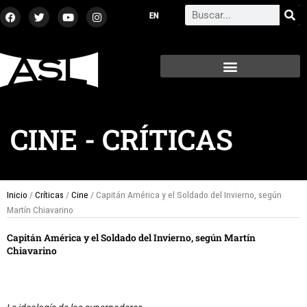
Ir
F
T
Y
I
Search
a
w
o
n
al
c
i
u
s
contenido
e
t
t
t
b
t
u
a
o
e
b
g
o
r
e
r
k
a
m
CINE
-
CRÍTICAS
Inicio
/
Críticas
/
Cine
/ Capitán América y el Soldado del Invierno, según
Martín Chiavarino
Capitán América y el Soldado del Invierno, según Martín
Chiavarino