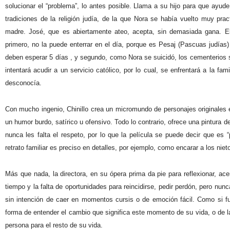
solucionar el “problema”, lo antes posible. Llama a su hijo para que ayude
tradiciones de la religión judía, de la que Nora se había vuelto muy pra
madre. José, que es abiertamente ateo, acepta, sin demasiada gana. El
primero, no la puede enterrar en el día, porque es Pesaj (Pascuas judías
deben esperar 5 días , y segundo, como Nora se suicidó, los cementerios s
intentará acudir a un servicio católico, por lo cual, se enfrentará a la 
desconocía.
Con mucho ingenio, Chinillo crea un micromundo de personajes originales e
un humor burdo, satírico u ofensivo. Todo lo contrario, ofrece una pintura 
nunca les falta el respeto, por lo que la película se puede decir que es
retrato familiar es preciso en detalles, por ejemplo, como encarar a los niet
Más que nada, la directora, en su ópera prima da pie para reflexionar, ac
tiempo y la falta de oportunidades para reincidirse, pedir perdón, pero nunc
sin intención de caer en momentos cursis o de emoción fácil. Como si fu
forma de entender el cambio que significa este momento de su vida, o de l
persona para el resto de su vida.