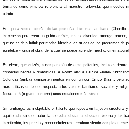
tomando como principal referencia, al maestro Tarkovski, que modelos 
citado.
Es que a veces, detrás de las pequeñas historias familiares (Chenillo 
inspiración para crear un guión creíble, fresco, divertido, amargo, ameno, r
que no se deja influir por modas kitsch o los trucos de los programas de 
agridulce y original obra, de la cual se puede aprender mucho, cinematogr
Es cierto, que quizás, a comparación de otras películas, incluidas dentro
comedias negras y dramáticas,
A Room and a Half
de
Andrey Khrzhano
Solondsz (ambas comparten puntos en común con
Cinco Días
… pero son
más críticas en lo que respecta a los valores familiares, sociales y religi
Nora
, está (a gusto personal) unos escalones más abajo.
Sin embargo, es inobjetable el talento que reposa en la joven directora, 
equilibrada, cine de autor, la comedia, el drama, el costumbrismo y las trad
la reflexión, los premio y reconocimientos, terminan siendo completamente