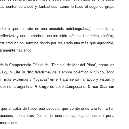
más contemporáneos y fantásticos, como lo hace el segundo grupo
admite que se trata de una anécdota autobiográfica), se oculta la
eflexivo, y que sumado a una intuición plástico / estética, cinéfila,
post producción, termina dando por resultado una más que agradable,
áficamente hablando.
 de la Competencia Oficial del “Festival de Mar del Plata”, como las
vsky, o
Life During Wartime
, del siempre polémico y cínico, Todd
 más extremas y “jugadas” en el tratamiento narrativo y visual, y
osos) o la argentina,
Vikingo
de José Campusano,
Cinco Días sin
y que al tratar de hacer una película, que combina de una forma tan
iciones, con ciertos tópicos del cine popular, dejando incluso, pie a
 merecidos.