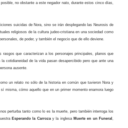
posible, no obstante a este negador nato, durante estos cinco días,
ticiones suicidas de Nora, sino se irán desplegando las Neurosis de
tuales religiosos de la cultura judeo-cristiana en una sociedad como
 personales, de poder, y también el negocio que de ello deviene.
os rasgos que caracterizan a los personajes principales, planos que
n la cotidianeidad de la vida pasan desapercibido pero que ante una
 persona ausente.
como un relato no sólo de la historia en común que tuvieron Nora y
en sí misma, cómo aquello que en un primer momento enamora luego
os perturba tanto como lo es la muerte, pero también interroga los
nuestra
Esperando la Carroza
y la inglesa
Muerte en un Funeral
,