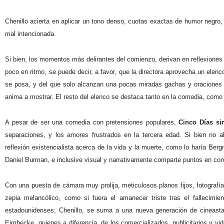
Chenillo acierta en aplicar un tono denso, cuotas exactas de humor negro,
mal intencionada.
Si bien, los momentos más delirantes del comienzo, derivan en reflexiones
poco en ritmo, se puede decir, a favor, que la directora aprovecha un elenc
se posa, y del que solo alcanzan una pocas miradas gachas y oraciones 
anima a mostrar. El resto del elenco se destaca tanto en la comedia, com
A pesar de ser una comedia con pretensiones populares,
Cinco Días si
separaciones, y los amores frustrados en la tercera edad. Si bien no a
reflexión existencialista acerca de la vida y la muerte, como lo haría Ber
Daniel Burman, e inclusive visual y narrativamente comparte puntos en c
Con una puesta de cámara muy prolija, meticulosos planos fijos, fotograf
zepia melancólico, como si fuera el amanecer triste tras el fallecim
estadounidenses; Chenillo, se suma a una nueva generación de cineas
Eimbecke, quienes a diferencia, de los comercializados, publicitarios y vid