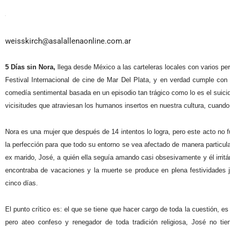
weisskirch@asalallenaonline.com.ar
5 Días sin Nora,
llega desde México a las carteleras locales con varios per
Festival Internacional de cine de Mar Del Plata, y en verdad cumple con l
comedía sentimental basada en un episodio tan trágico como lo es el suicidi
vicisitudes que atraviesan los humanos insertos en nuestra cultura, cuand
Nora es una mujer que después de 14 intentos lo logra, pero este acto no 
la perfección para que todo su entorno se vea afectado de manera particular
ex marido, José, a quién ella seguía amando casi obsesivamente y él irrit
encontraba de vacaciones y la muerte se produce en plena festividades ju
cinco días.
El punto crítico es: el que se tiene que hacer cargo de toda la cuestión, es
pero ateo confeso y renegador de toda tradición religiosa, José no 