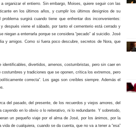
 a organizar el entierro. Sin embargo, Moises, quiere seguir con las
cticante en los últimos años, y cumplir los últimos designios de su
 problema surgirá cuando tiene que enfrentar dos inconvenientes:
) y después viene el sábado, por tanto el cementerio está cerrado y
e niegan a enterrarla porque se considera “pecado” al suicidio. José
familia y amigos. Como si fuera poco descubre, secretos de Nora, que
 identificables, divertidos, amenos, costumbristas, pero sin caer en
de costumbres y tradiciones que se oponen, crítica los extremos, pero
 “políticamente correcta”. Los gags son creíbles siempre. Además el
os.
erca del pasado, del presente, de los recuerdos y viejos amores, del
a cayendo en lo obvio o lo reiterativo, ni lo redundante. Y sobretodo,
eran un pequeño viaje por el alma de José, por los ánimos, por la
a vida de cualquiera, cuando se da cuenta, que no va a tener a “esa”