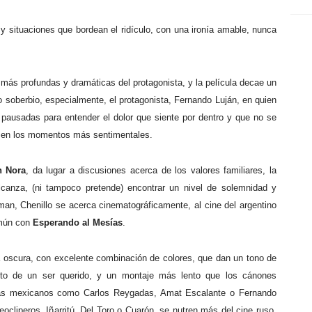
 y situaciones que bordean el ridículo, con una ironía amable, nunca
 más profundas y dramáticas del protagonista, y la película decae un
o soberbio, especialmente, el protagonista, Fernando Luján, en quien
pausadas para entender el dolor que siente por dentro y que no se
o en los momentos más sentimentales.
n Nora
, da lugar a discusiones acerca de los valores familiares, la
lcanza, (ni tampoco pretende) encontrar un nivel de solemnidad y
gman, Chenillo se acerca cinematográficamente, al cine del argentino
omún con
Esperando al Mesías
.
ía oscura, con excelente combinación de colores, que dan un tono de
iento de un ser querido, y un montaje más lento que los cánones
tas mexicanos como Carlos Reygadas, Amat Escalante o Fernando
eocliperos, Iñarritú, Del Toro o Cuarón, se nutren más del cine ruso,