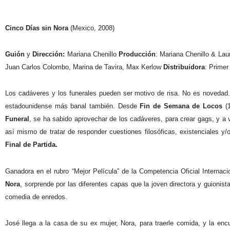
Cinco Días sin Nora
(Mexico, 2008)
Guión
y
Dirección:
Mariana Chenillo
Producción
: Mariana Chenillo & Lau
Juan Carlos Colombo, Marina de Tavira, Max Kerlow
Distribuidora
: Prime
Los cadáveres y los funerales pueden ser motivo de risa. No es novedad.
estadounidense más banal también. Desde
Fin de Semana de Locos
(1
Funeral
, se ha sabido aprovechar de los cadáveres, para crear gags, y a v
así mismo de tratar de responder cuestiones filosóficas, existenciales y
Final de Partida.
Ganadora en el rubro “Mejor Película” de la Competencia Oficial Internaci
Nora
, sorprende por las diferentes capas que la joven directora y guionist
comedia de enredos.
José llega a la casa de su ex mujer, Nora, para traerle comida, y la enc