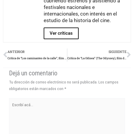
cubriendo estrenos y asistiendo a
festivales nacionales e
internacionales, con interés en el
estudio de la historia del cine.
Ver críticas
Prev
N
ANTERIOR
SIGUIENTE
Crítica de “Los caminantes de la calle”, film dirigido por Juan Manuel Hsu
Crítica de “La Odisea” (The Odyssey), film dirigido por Christopher Nolan
Dejá un comentario
Tu dirección de correo electrónico no será publicada.
Los campos
obligatorios están marcados con
*
Escribí
acá...