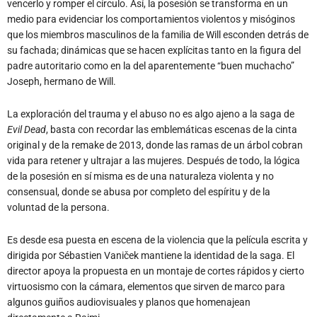
vencerlo y romper el círculo. Así, la posesión se transforma en un
medio para evidenciar los comportamientos violentos y misóginos
que los miembros masculinos de la familia de Will esconden detrás de
su fachada; dinámicas que se hacen explícitas tanto en la figura del
padre autoritario como en la del aparentemente “buen muchacho”
Joseph, hermano de Will.
La exploración del trauma y el abuso no es algo ajeno a la saga de
Evil Dead
, basta con recordar las emblemáticas escenas de la cinta
original y de la remake de 2013, donde las ramas de un árbol cobran
vida para retener y ultrajar a las mujeres. Después de todo, la lógica
de la posesión en sí misma es de una naturaleza violenta y no
consensual, donde se abusa por completo del espíritu y de la
voluntad de la persona.
Es desde esa puesta en escena de la violencia que la película escrita y
dirigida por Sébastien Vaniček mantiene la identidad de la saga. El
director apoya la propuesta en un montaje de cortes rápidos y cierto
virtuosismo con la cámara, elementos que sirven de marco para
algunos guiños audiovisuales y planos que homenajean