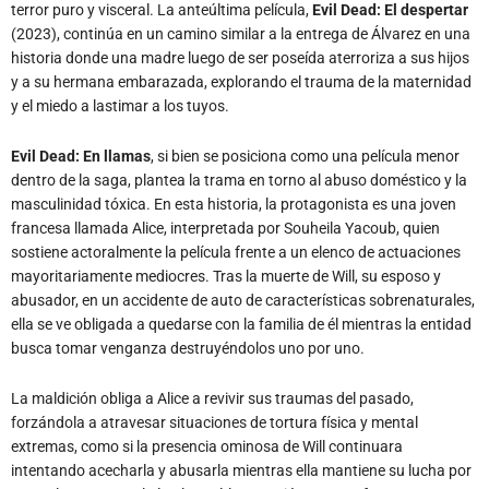
terror puro y visceral. La anteúltima película,
Evil Dead: El despertar
(2023), continúa en un camino similar a la entrega de Álvarez en una
historia donde una madre luego de ser poseída aterroriza a sus hijos
y a su hermana embarazada, explorando el trauma de la maternidad
y el miedo a lastimar a los tuyos.
Evil Dead: En llamas
, si bien se posiciona como una película menor
dentro de la saga, plantea la trama en torno al abuso doméstico y la
masculinidad tóxica. En esta historia, la protagonista es una joven
francesa llamada Alice, interpretada por Souheila Yacoub, quien
sostiene actoralmente la película frente a un elenco de actuaciones
mayoritariamente mediocres. Tras la muerte de Will, su esposo y
abusador, en un accidente de auto de características sobrenaturales,
ella se ve obligada a quedarse con la familia de él mientras la entidad
busca tomar venganza destruyéndolos uno por uno.
La maldición obliga a Alice a revivir sus traumas del pasado,
forzándola a atravesar situaciones de tortura física y mental
extremas, como si la presencia ominosa de Will continuara
intentando acecharla y abusarla mientras ella mantiene su lucha por