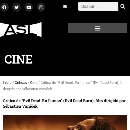
Ir
F
T
Y
I
Search
a
w
o
n
al
c
i
u
s
contenido
e
t
t
t
b
t
u
a
o
e
b
g
o
r
e
r
k
a
m
CINE
Inicio
/
Críticas
/
Cine
/ Crítica de “Evil Dead: En llamas” (Evil Dead Burn), film
dirigido por Sébastien Vaniček
Crítica de “Evil Dead: En llamas” (Evil Dead Burn), film dirigido por
Sébastien Vaniček