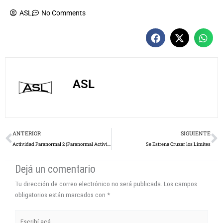
ASL
No Comments
ASL
Prev
N
ANTERIOR
SIGUIENTE
Actividad Paranormal 2 (Paranormal Activity 2)
Se Estrena Cruzar los Límites
Dejá un comentario
Tu dirección de correo electrónico no será publicada.
Los campos
obligatorios están marcados con
*
Escribí