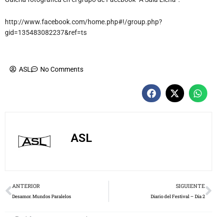
http://www.facebook.com/home.php#!/group.php?
gid=135483082237&ref=ts
ASL
No Comments
ASL
Prev
N
ANTERIOR
SIGUIENTE
Desamor. Mundos Paralelos
Diario del Festival – Día 2