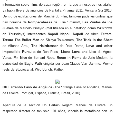
información sobre films de cada región, en la que a nosotros nos atañe,
ya habia flyers de anuncios de Pantalla Pinamar 2011, Ventana Sur 2010.
Dentro de exhibiciones del Marché du Film, también pude vislumbrar que
hay horarios de
Rompecabezas
de Julia Smirnoff,
Las Viudas de los
Jueves
de Marcelo Piñeyro (mal titulada en el catálogo como Wi”n”dows
on Thursdays) interesantes
Napoli Napoli Napoli
de Aberl Ferrara,
Tetsuo The Bullet Man
de Shinya Tsukamoto,
The Trick in the Sheet
de Alfonso Arau,
The Hairdresser
de Dois Dorrie,
Love and other
Impossible Pursuits
de Don Ross,
Lions Love..and Lies
de Agnes
Varda,
Mr. Nice
de Bernard Rose,
Room in Rome
de Julio Medem, la
curiosidad de
Eagle Path
dirigida por Jean-Claude Van Damme, Promo
reels de Studiocanal, Wild Bunch, Pathe.
Oh Estranho Caso de Angélica
(The Strange Case of Angelica, Manoel
de Oliveira, Portugal, España, Francia, Brasil, 2010)
Apertura de la sección Un Certain Regard, Manoel de Olivera, un
respetado director de tan sólo 101 años, vincula la metafísica con un