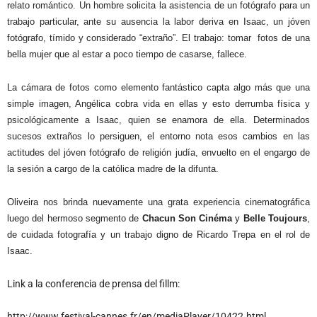
relato romántico. Un hombre solicita la asistencia de un fotógrafo para un
trabajo particular, ante su ausencia la labor deriva en Isaac, un jóven
fotógrafo, tímido y considerado “extraño”. El trabajo: tomar
fotos de una
bella mujer que al estar a poco tiempo de casarse, fallece.
La cámara de fotos como elemento fantástico capta algo más que una
simple imagen, Angélica cobra vida en ellas y esto derrumba física y
psicológicamente a Isaac, quien se enamora de ella. Determinados
sucesos extraños lo persiguen, el entorno nota esos cambios en las
actitudes del jóven fotógrafo de religión judía, envuelto en el engargo de
la sesión a cargo de la católica madre de la difunta.
Oliveira nos brinda nuevamente una grata experiencia cinematográfica
luego del hermoso segmento de
Chacun Son Cinéma
y
Belle Toujours
,
de cuidada fotografía y un trabajo digno de Ricardo Trepa en el rol de
Isaac.
Link a la conferencia de prensa del fillm:
http://www.festival-cannes.fr/en/mediaPlayer/10422.html