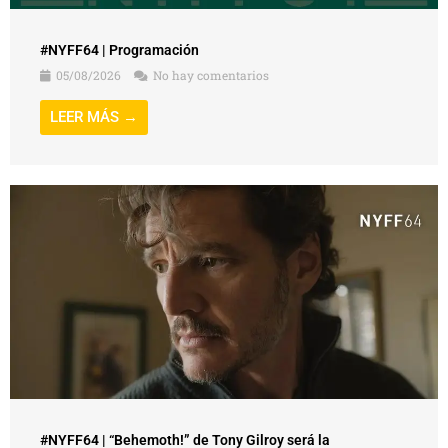
#NYFF64 | Programación
05/08/2026
No hay comentarios
LEER MÁS →
#NYFF64 | “Behemoth!” de Tony Gilroy será la