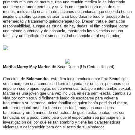
primeros minutos de metraje, tras una reunión médica le es informado
que tiene un tumor cerebral y su vida no se prolongará mas de seis
meses, incluyendo una lista de acciones secundarias que sugerida tienen
incidencia sobre quienes estarán a su lado durante todo el proceso de la
enfermedad y tratamiento quimioterapéutico. Dresen trata el tema con
responsabilidad, aunque es cruda, no hay dudas, el film consigue lograr
una mirada auténtica y de consuelo, mostrando las vivencias de una
familia y un conflicto real sin necesidad de shockear al espectador.
Martha Marcy May Marlen
de Sean Durkin (Un Certain Regard)
Con aires de
Salamandra
, este film indie producido por Fox Searchlight
se sumerge en una comunidad libre integrada por un clan, personas que
imponen sus propias reglas de convivencia, trabajo e intercambio sexual.
Martha es una joven que una vez incluida en esta semi-secta, cambia su
vida por completo y difícilmente luego de escaparse para volver a
frecuentar a su hermana, única familiar de quien había perdido el rastro,
intentará rehabilitarse. La tarea no es fácil, mas aun cuando los
fantasmas y en términos de estructura de guión estas pautas nos son
brindadas de a poco, como para que el espectador sea partícipe en la
investigación del por qué es tan sombrío y tiene las características
violentas o desconexión para con el resto de su alrededor.