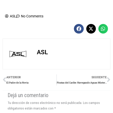
ASL
No Comments
ASL
Prev
N
ANTERIOR
SIGUIENTE
El Padre de la Novia
Piratas del Caribe: Navegando Aguas Misteriosas, Según Rodolfo Weisskirch
Dejá un comentario
Tu dirección de correo electrónico no será publicada.
Los campos
obligatorios están marcados con
*