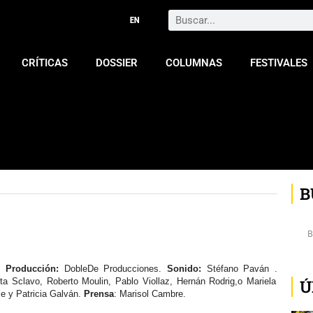
Search
CRÍTICAS
DOSSIER
COLUMNAS
FESTIVALES
B
.
Producción:
DobleDe Producciones.
Sonido:
Stéfano Paván .
Ú
rta Sclavo, Roberto Moulin, Pablo Viollaz, Hernán Rodrig,o Mariela
e y Patricia Galván.
Prensa
: Marisol Cambre.