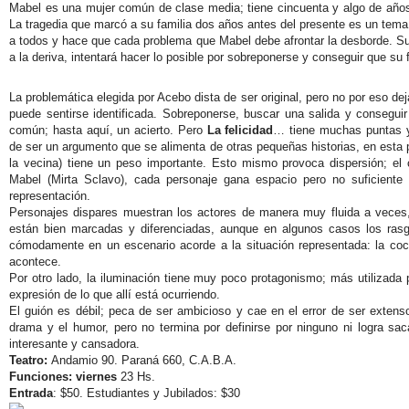
Mabel es una mujer común de clase media; tiene cincuenta y algo de años 
La tragedia que marcó a su familia dos años antes del presente es un tema
a todos y hace que cada problema que Mabel debe afrontar la desborde. Su 
a la deriva, intentará hacer lo posible por sobreponerse y conseguir que su f
La problemática elegida por Acebo dista de ser original, pero no por eso de
puede sentirse identificada. Sobreponerse, buscar una salida y conseguir
común; hasta aquí, un acierto. Pero
La felicidad
… tiene muchas puntas y 
de ser un argumento que se alimenta de otras pequeñas historias, en esta pu
la vecina) tiene un peso importante. Esto mismo provoca dispersión; el c
Mabel (Mirta Sclavo), cada personaje gana espacio pero no suficient
representación.
Personajes dispares muestran los actores de manera muy fluida a veces,
están bien marcadas y diferenciadas, aunque en algunos casos los rasgo
cómodamente en un escenario acorde a la situación representada: la coci
acontece.
Por otro lado, la iluminación tiene muy poco protagonismo; más utilizada
expresión de lo que allí está ocurriendo.
El guión es débil; peca de ser ambicioso y cae en el error de ser exten
drama y el humor, pero no termina por definirse por ninguno ni logra sa
interesante y cansadora.
Teatro:
Andamio 90. Paraná 660, C.A.B.A.
Funciones: viernes
23 Hs.
Entrada
:
$50. Estudiantes y Jubilados: $30