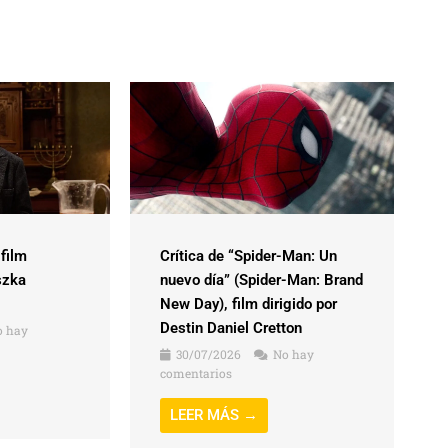
 film
Crítica de “Spider-Man: Un
szka
nuevo día” (Spider-Man: Brand
New Day), film dirigido por
Destin Daniel Cretton
 hay
30/07/2026
No hay
comentarios
LEER MÁS →