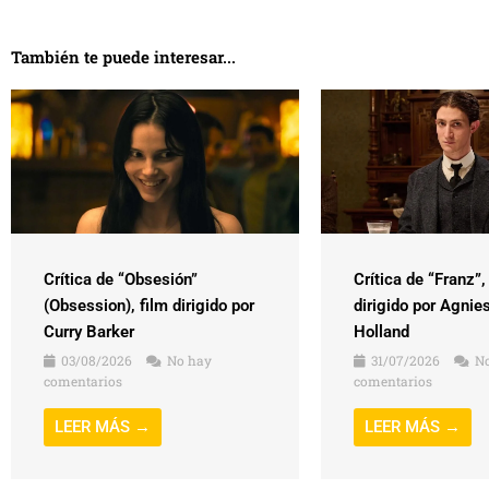
También te puede interesar...
Crítica de “Obsesión”
Crítica de “Franz”,
(Obsession), film dirigido por
dirigido por Agnie
Curry Barker
Holland
03/08/2026
No hay
31/07/2026
No
comentarios
comentarios
LEER MÁS →
LEER MÁS →