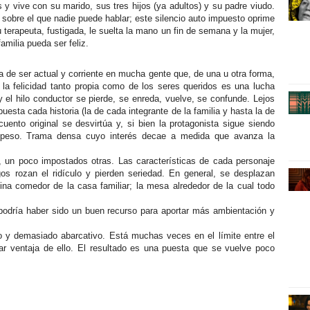
y vive con su marido, sus tres hijos (ya adultos) y su padre viudo.
 sobre el que nadie puede hablar; este silencio auto impuesto oprime
terapeuta, fustigada, le suelta la mano un fin de semana y la mujer,
amilia pueda ser feliz.
ja de ser actual y corriente en mucha gente que, de una u otra forma,
 la felicidad tanto propia como de los seres queridos es una lucha
el hilo conductor se pierde, se enreda, vuelve, se confunde. Lejos
esta cada historia (la de cada integrante de la familia y hasta la de
uento original se desvirtúa y, si bien la protagonista sigue siendo
e peso. Trama densa cuyo interés decae a medida que avanza la
 un poco impostados otras. Las características de cada personaje
s rozan el ridículo y pierden seriedad. En general, se desplazan
na comedor de la casa familiar; la mesa alrededor de la cual todo
 podría haber sido un buen recurso para aportar más ambientación y
so y demasiado abarcativo. Está muchas veces en el límite entre el
car ventaja de ello. El resultado es una puesta que se vuelve poco