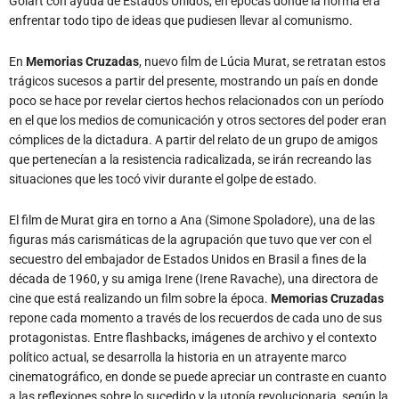
Golart con ayuda de Estados Unidos, en épocas donde la norma era
enfrentar todo tipo de ideas que pudiesen llevar al comunismo.
En
Memorias Cruzadas
, nuevo film de Lúcia Murat, se retratan estos
trágicos sucesos a partir del presente, mostrando un país en donde
poco se hace por revelar ciertos hechos relacionados con un período
en el que los medios de comunicación y otros sectores del poder eran
cómplices de la dictadura. A partir del relato de un grupo de amigos
que pertenecían a la resistencia radicalizada, se irán recreando las
situaciones que les tocó vivir durante el golpe de estado.
El film de Murat gira en torno a Ana (Simone Spoladore), una de las
figuras más carismáticas de la agrupación que tuvo que ver con el
secuestro del embajador de Estados Unidos en Brasil a fines de la
década de 1960, y su amiga Irene (Irene Ravache), una directora de
cine que está realizando un film sobre la época.
Memorias Cruzadas
repone cada momento a través de los recuerdos de cada uno de sus
protagonistas. Entre flashbacks, imágenes de archivo y el contexto
político actual, se desarrolla la historia en un atrayente marco
cinematográfico, en donde se puede apreciar un contraste en cuanto
a las reflexiones sobre lo sucedido y la utopía revolucionaria, según la