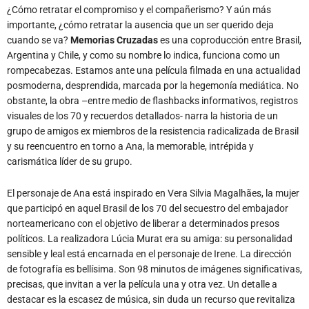
cuando se va?
Memorias Cruzadas
es una coproducción entre Brasil,
Argentina y Chile, y como su nombre lo indica, funciona como un
rompecabezas. Estamos ante una película filmada en una actualidad
posmoderna, desprendida, marcada por la hegemonía mediática. No
obstante, la obra –entre medio de flashbacks informativos, registros
visuales de los 70 y recuerdos detallados- narra la historia de un
grupo de amigos ex miembros de la resistencia radicalizada de Brasil
y su reencuentro en torno a Ana, la memorable, intrépida y
carismática líder de su grupo.
El personaje de Ana está inspirado en Vera Silvia Magalhães, la mujer
que participó en aquel Brasil de los 70 del secuestro del embajador
norteamericano con el objetivo de liberar a determinados presos
políticos. La realizadora Lúcia Murat era su amiga: su personalidad
sensible y leal está encarnada en el personaje de Irene. La dirección
de fotografía es bellísima. Son 98 minutos de imágenes significativas,
precisas, que invitan a ver la película una y otra vez. Un detalle a
destacar es la escasez de música, sin duda un recurso que revitaliza
el guion.
La película emociona desde diversos puntos de vista. La propuesta