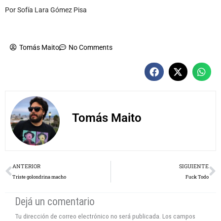
Tomás Maito
No Comments
Tomás Maito
Prev
N
ANTERIOR
SIGUIENTE
Triste golondrina macho
Fuck Todo
Dejá un comentario
Tu dirección de correo electrónico no será publicada.
Los campos
obligatorios están marcados con
*
Escribí