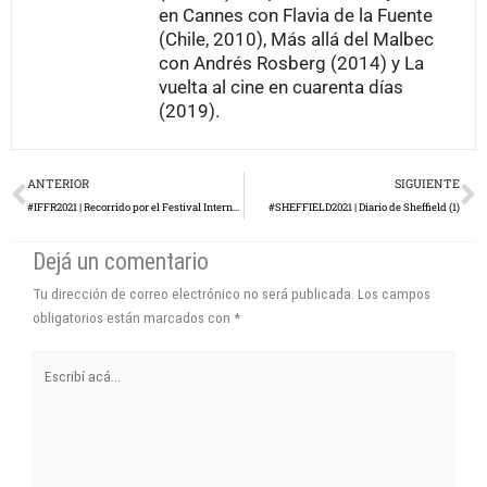
en Cannes con Flavia de la Fuente
(Chile, 2010), Más allá del Malbec
con Andrés Rosberg (2014) y La
vuelta al cine en cuarenta días
(2019).
Prev
N
ANTERIOR
SIGUIENTE
#IFFR2021 | Recorrido por el Festival Internacional de Cine de Rotterdam (2)
#SHEFFIELD2021 | Diario de Sheffield (1)
Dejá un comentario
Tu dirección de correo electrónico no será publicada.
Los campos
obligatorios están marcados con
*
Escribí
acá...