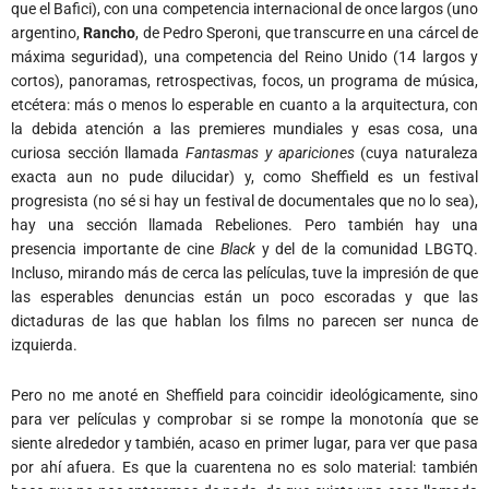
que el Bafici), con una competencia internacional de once largos (uno
argentino,
Rancho
, de Pedro Speroni, que transcurre en una cárcel de
máxima seguridad), una competencia del Reino Unido (14 largos y
cortos), panoramas, retrospectivas, focos, un programa de música,
etcétera: más o menos lo esperable en cuanto a la arquitectura, con
la debida atención a las premieres mundiales y esas cosa, una
curiosa sección llamada
Fantasmas y apariciones
(cuya naturaleza
exacta aun no pude dilucidar) y, como Sheffield es un festival
progresista (no sé si hay un festival de documentales que no lo sea),
hay una sección llamada Rebeliones. Pero también hay una
presencia importante de cine
Black
y del de la comunidad LBGTQ.
Incluso, mirando más de cerca las películas, tuve la impresión de que
las esperables denuncias están un poco escoradas y que las
dictaduras de las que hablan los films no parecen ser nunca de
izquierda.
Pero no me anoté en Sheffield para coincidir ideológicamente, sino
para ver películas y comprobar si se rompe la monotonía que se
siente alrededor y también, acaso en primer lugar, para ver que pasa
por ahí afuera. Es que la cuarentena no es solo material: también