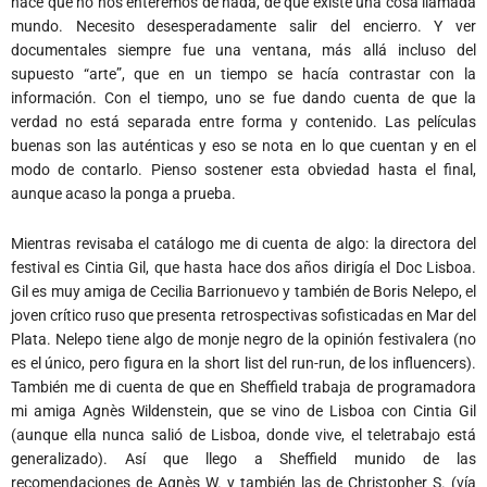
hace que no nos enteremos de nada, de que existe una cosa llamada
mundo. Necesito desesperadamente salir del encierro. Y ver
documentales siempre fue una ventana, más allá incluso del
supuesto “arte”, que en un tiempo se hacía contrastar con la
información. Con el tiempo, uno se fue dando cuenta de que la
verdad no está separada entre forma y contenido. Las películas
buenas son las auténticas y eso se nota en lo que cuentan y en el
modo de contarlo. Pienso sostener esta obviedad hasta el final,
aunque acaso la ponga a prueba.
Mientras revisaba el catálogo me di cuenta de algo: la directora del
festival es Cintia Gil, que hasta hace dos años dirigía el Doc Lisboa.
Gil es muy amiga de Cecilia Barrionuevo y también de Boris Nelepo, el
joven crítico ruso que presenta retrospectivas sofisticadas en Mar del
Plata. Nelepo tiene algo de monje negro de la opinión festivalera (no
es el único, pero figura en la short list del run-run, de los influencers).
También me di cuenta de que en Sheffield trabaja de programadora
mi amiga Agnès Wildenstein, que se vino de Lisboa con Cintia Gil
(aunque ella nunca salió de Lisboa, donde vive, el teletrabajo está
generalizado). Así que llego a Sheffield munido de las
recomendaciones de Agnès W. y también las de Christopher S. (vía