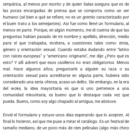
simpática, al menos por escrito y de quien Salas asegura que es de
las pocas encargadas de prensa que se comporta como un ser
humano (sé bien a qué se refiere, no es un gremio caracterizado por
el buen trato a los semejantes). Así fue como llené un formulario, al
menos en parte. Porque, en algún momento, me di cuenta de que las
preguntas habían pasado de mi nombre y apellido, dirección, medio
para el que trabajaba, etcétera, a cuestiones tales como: etnia,
género y orientación sexual. Cuando estaba dudando entre “latino
con raíces europeas” y “americano originario”, me dije: ¿Pero qué es
esto? Y allí advertí que esos casilleros no eran obligatorios. Menos
mal. Hace algunos años, preguntarle a alguien su raza o su
orientación sexual para acreditarse en alguna parte, hubiera sido
considerado una seria ofensa, acaso un delito. Sin embargo, en la era
del woke, la idea mayoritaria es que si uno pertenece a una
comunidad minoritaria, es bueno que lo destaque cada vez que
pueda. Bueno, como soy algo chapado al antigua, me abstuve.
Envié el formulario y estuve unos días esperando que lo acepten. Al
final lo hicieron, así que me puse a mirar el catálogo. Es un festival de
tamaño mediano, de un poco más de cien películas (algo más chico