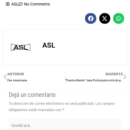
ASL
No Comments
ASL
Prev
N
ANTERIOR
SIGUIENTE
Pax Americana
“Puerta Abierta” Jana Purita junto a trío de guitarras Fierro Chifle
Dejá un comentario
Tu dirección de correo electrónico no será publicada.
Los campos
obligatorios están marcados con
*
Escribí
acá...