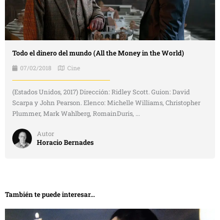
Todo el dinero del mundo (All the Money in the World)
07/02/2018
Cine
(Estados Unidos, 2017) Dirección: Ridley Scott. Guion: David
Scarpa y John Pearson. Elenco: Michelle Williams, Christopher
Plummer, Mark Wahlberg, RomainDuris, ...
Autor
Horacio Bernades
También te puede interesar...