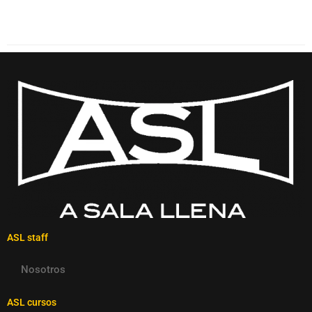
ASL staff
Nosotros
ASL cursos