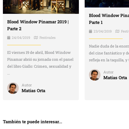
Blood Window Pina
Blood Window Pinamar 2019 |
Parte 1
Parte 2
23/04/2019
Festi
24/04/2019
Festivales
Nadie duda de la enor
El viernes 19 de abril, Blood Window
del cine fantástico y de
Pinamar abrió su jornada con el panel
refleja en la taquilla, y
del libro Giallo: Crimen, sexualidad y
Autor
...
Matías Orta
Autor
Matías Orta
También te puede interesar...