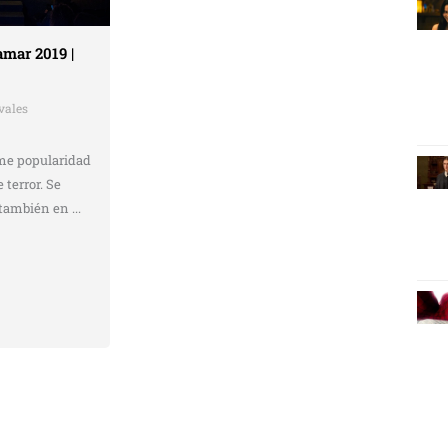
mar 2019 |
vales
me popularidad
 terror. Se
 también en ...