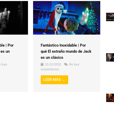
ble | Por
Fantástico Inoxidable | Por
 es un
qué El extraño mundo de Jack
es un clásico
 hay
22/12/2025
No hay
comentarios
LEER MÁS →