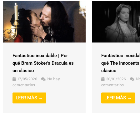
Fantástico inoxidable | Por
Fantástico inoxida
qué Bram Stoker’s Dracula es
qué The Innocents
un clásico
clásico
17/05/2026
No hay
30/01/2026
No
comentarios
comentarios
LEER MÁS →
LEER MÁS →