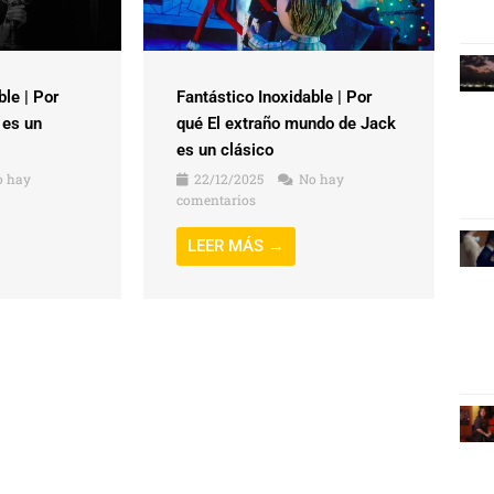
ble | Por
Fantástico Inoxidable | Por
 es un
qué El extraño mundo de Jack
es un clásico
 hay
22/12/2025
No hay
comentarios
LEER MÁS →