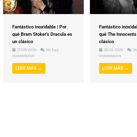
Fantástico inoxidable | Por
Fantástico inoxida
qué Bram Stoker’s Dracula es
qué The Innocents
un clásico
clásico
17/05/2026
No hay
30/01/2026
No
comentarios
comentarios
LEER MÁS →
LEER MÁS →