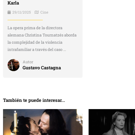
Karla
29/11/2025
Cine
La opera prima de la directora
alemana Christina Tournatzés aborda
la complejidad de la violencia
intrafamiliar a través del caso ...
Autor
Gustavo Castagna
También te puede interesar...