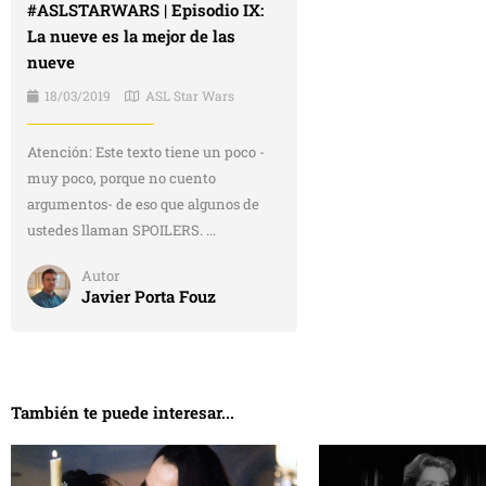
#ASLSTARWARS | Episodio IX:
La nueve es la mejor de las
nueve
18/03/2019
ASL Star Wars
Atención: Este texto tiene un poco -
muy poco, porque no cuento
argumentos- de eso que algunos de
ustedes llaman SPOILERS. ...
Autor
Javier Porta Fouz
También te puede interesar...