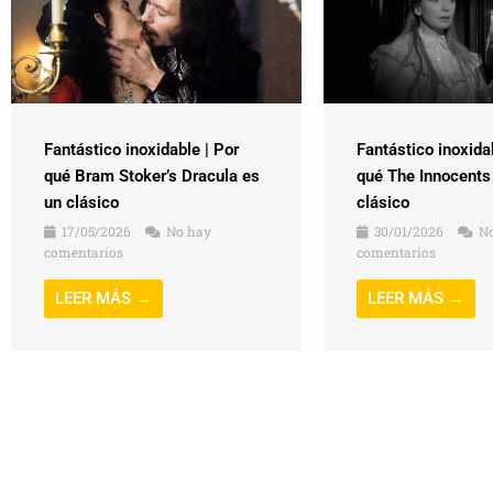
Fantástico inoxidable | Por
Fantástico inoxida
qué Bram Stoker’s Dracula es
qué The Innocents
un clásico
clásico
17/05/2026
No hay
30/01/2026
No
comentarios
comentarios
LEER MÁS →
LEER MÁS →