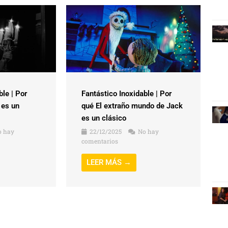
ble | Por
Fantástico Inoxidable | Por
 es un
qué El extraño mundo de Jack
es un clásico
 hay
22/12/2025
No hay
comentarios
LEER MÁS →