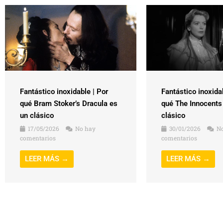
Fantástico inoxidable | Por
Fantástico inoxida
qué Bram Stoker’s Dracula es
qué The Innocents
un clásico
clásico
17/05/2026
No hay
30/01/2026
No
comentarios
comentarios
LEER MÁS →
LEER MÁS →