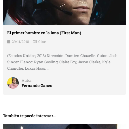
El primer hombre en la luna (First Man)
29/11/2018
Cine
(Estados Unidos, 2018) Dirección: Damien Chazelle. Guion: Josh
Singer. Elenco: Ryan Gosling, Claire Foy, Jason Clarke, Kyle
Chandler, Lukas Haas. ...
Autor
Fernando Ganzo
También te puede interesar...