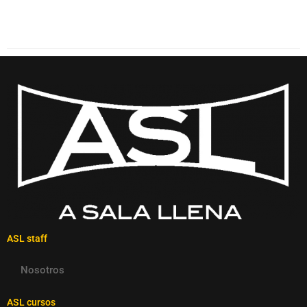
ASL staff
Nosotros
ASL cursos