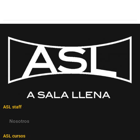
ASL staff
Nosotros
ASL cursos