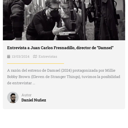
Entrevista a Juan Carlos Fresnadillo, director de “Damsel”
13/03/2024
Entrevistas
A razón del estreno de Damsel (2024) protagonizada por Millie
Bobby Brown (Eleven de Stranger Things), tuvimos la posibilidad
de entrevistar ...
Autor
Daniel Nuñez