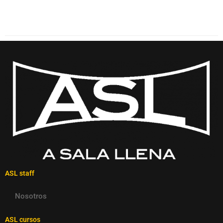
ASL staff
Nosotros
ASL cursos