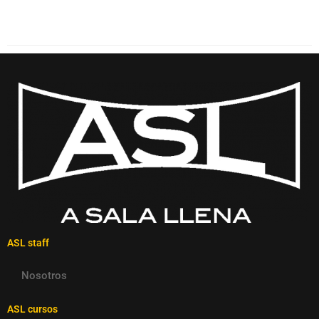
ASL staff
Nosotros
ASL cursos