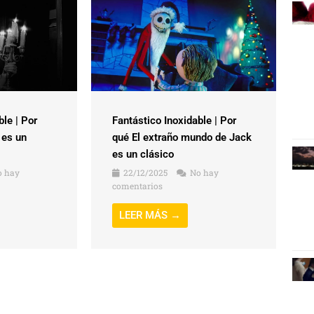
ble | Por
Fantástico Inoxidable | Por
 es un
qué El extraño mundo de Jack
es un clásico
 hay
22/12/2025
No hay
comentarios
LEER MÁS →