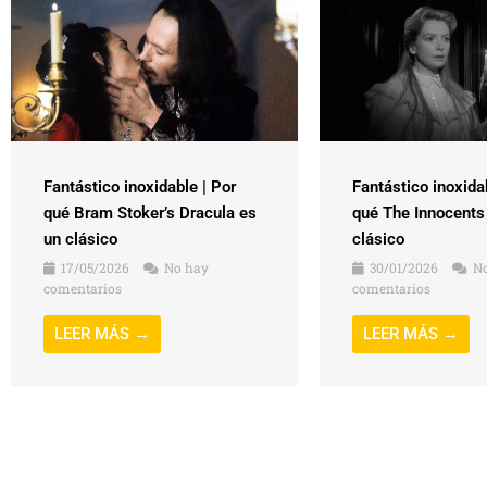
Fantástico inoxidable | Por
Fantástico inoxida
qué Bram Stoker’s Dracula es
qué The Innocents
un clásico
clásico
17/05/2026
No hay
30/01/2026
No
comentarios
comentarios
LEER MÁS →
LEER MÁS →