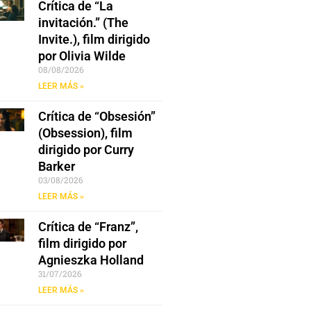
Crítica de “La
invitación.” (The
Invite.), film dirigido
por Olivia Wilde
08/08/2026
LEER MÁS »
Crítica de “Obsesión”
(Obsession), film
dirigido por Curry
Barker
03/08/2026
LEER MÁS »
Crítica de “Franz”,
film dirigido por
Agnieszka Holland
31/07/2026
LEER MÁS »