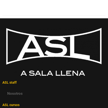
ASL staff
Nosotros
ASL cursos