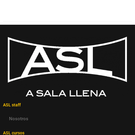
ASL staff
Nosotros
ASL cursos