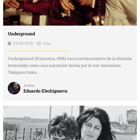
Underground
23/08/2025
Cine
Underground (Kusturica, 1995) va a contracorriente de la Historia
entendida como una narración hecha por la voz vencedora.
Tampoco toma ...
Autor
Eduardo Elechiguerra