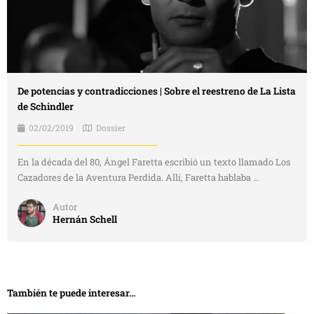
De potencias y contradicciones | Sobre el reestreno de La Lista
de Schindler
02/02/2019
Dossier
En la década del 80, Ángel Faretta escribió un texto llamado Los
Cazadores de la Aventura Perdida. Allí, Faretta hablaba ...
Autor
Hernán Schell
También te puede interesar...