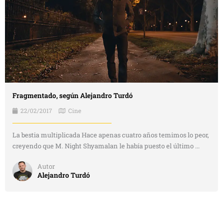
Fragmentado, según Alejandro Turdó
22/02/2017
Cine
La bestia multiplicada Hace apenas cuatro años temimos lo peor,
creyendo que M. Night Shyamalan le había puesto el último ...
Autor
Alejandro Turdó