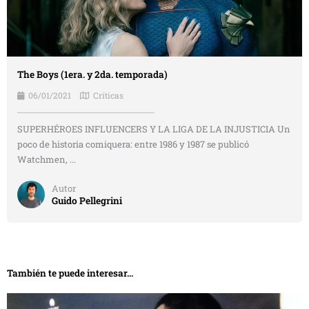
The Boys (1era. y 2da. temporada)
06/01/2021
Críticas
SUPERHÉROES INFLUENCERS Y LA LIGA DE LA INJUSTICIA Un
poco de historia comiquera: entre 1986 y 1987 se publicó
Watchmen, ...
Autor
Guido Pellegrini
También te puede interesar...