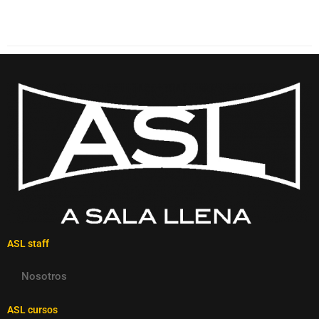
ASL staff
Nosotros
ASL cursos