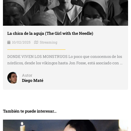
La chica de la aguja (The Girl with the Needle)
10/02/2025
Streaming
DONDE VIVEN LOS MONSTRUOS Lo poco que conocemos de los
nórdicos, desde los vikingos hasta Jon Fosse, está asociado con ...
Autor
Diego Maté
También te puede interesar...