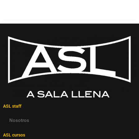
ASL staff
Nosotros
ASL cursos