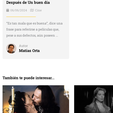
Después de Un buen día
06/06/2024
Cine
“Es tan mala que es buena”, dice una
frase para referirse a películas que,
pese a sus defectos, aún poseen ...
Autor
Matías Orta
También te puede interesar...