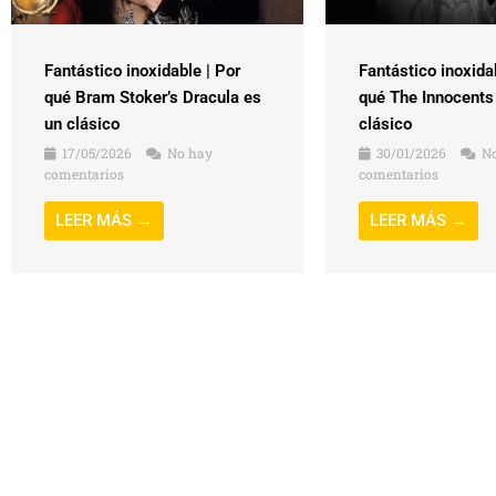
Fantástico inoxidable | Por
Fantástico inoxida
qué Bram Stoker’s Dracula es
qué The Innocents
un clásico
clásico
17/05/2026
No hay
30/01/2026
No
comentarios
comentarios
LEER MÁS →
LEER MÁS →