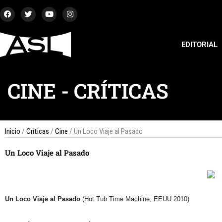
Ir
F
T
Y
I
a
w
o
n
al
c
i
u
s
contenido
e
t
t
t
b
t
u
a
EDITORIAL
o
e
b
g
o
r
e
r
k
a
m
CINE
-
CRÍTICAS
Inicio
/
Críticas
/
Cine
/ Un Loco Viaje al Pasado
Un Loco Viaje al Pasado
Un Loco Viaje al Pasado
(Hot Tub Time Machine, EEUU 2010)