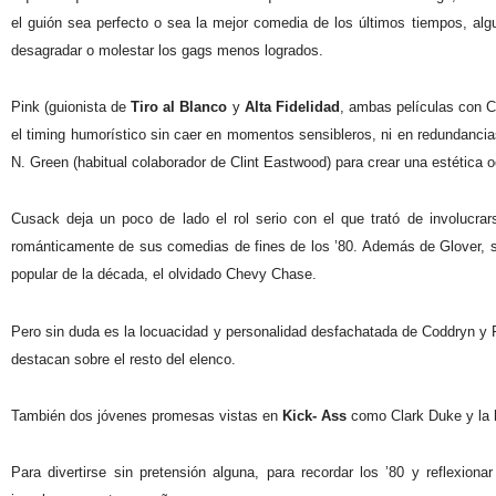
el guión sea perfecto o sea la mejor comedia de los últimos tiempos, al
desagradar o molestar los gags menos logrados.
Pink (guionista de
Tiro al Blanco
y
Alta Fidelidad
, ambas películas con C
el timing humorístico sin caer en momentos sensibleros, ni en redundancia
N. Green (habitual colaborador de Clint Eastwood) para crear una estética oc
Cusack deja un poco de lado el rol serio con el que trató de involucra
románticamente de sus comedias de fines de los ’80. Además de Glover, se
popular de la década, el olvidado Chevy Chase.
Pero sin duda es la locuacidad y personalidad desfachatada de Coddryn y
destacan sobre el resto del elenco.
También dos jóvenes promesas vistas en
Kick- Ass
como Clark Duke y la h
Para divertirse sin pretensión alguna, para recordar los ’80 y reflexion