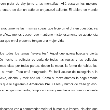
l con pista de sky junto a las montañas. Allá pasaron los mejores
 cuatro se dan un baño en un jacuzzi caliente. El tablero de mando
r exactamente las mismas cosas que hicieron el día en cuestión, ya
n ese año… menos Jacob, que mantiene misteriosamente su apariencia
ara que en el presente tengan una mejor vida.
os todos los temas “relevantes”. Aquel que quiera buscarle cierta
 De hecho la película se burla de todas las reglas y las películas
mos citas por todas partes: desde la moda, la forma de hablar, las
 al revés. Todo está exagerado. Es fácil acusar de misoginia a la
o. Sexo, alcohol y rock and roll. Como si mezcláramos la saga creada
s que le siguieron a
American Pie
. Clisés y humor de traso grueso,
itmo en ningún momento, tampoco cansa y mantiene su humor delirante
a decorado van a comprender mejor el humor que impera. No digo que