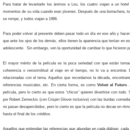
Para tratar de levantarle los ánimos a Lou, los cuatro viajan a un hote
momentos de su vida cuando eran jóvenes. Después de una borrachera, los
se rompe, y todos viajan a 1986.
Para poder volver al presente deben pasar todo un día en ese año y hace
que ante los ojos de los demás, ellos tienen la apariencia que tenían e
adolescente.
Sin embargo, ven la oportunidad de cambiar lo que hicieron p
El mayor mérito de la película es la poca seriedad con que están tomad
coherencia o verosimilitud al viaje en el tiempo, no lo va a encontrar.
relacionadas con el tema. Aquellos que recordamos la década, encontrare
referencias musicales, etc. En cierta forma, es como
Volver al Futuro
…
película, pero lo cierto es que estos “chicos” quieren divertirse con tod
por Robert Zemeckis (con Crispin Glover inclusive) con las burdas comedia
no pasan desapercibidos, pero lo cierto es que la película no decae en r
hasta el final de los créditos.
Aquellos que entiendan las referencias que abundan en cada diálogo, cad