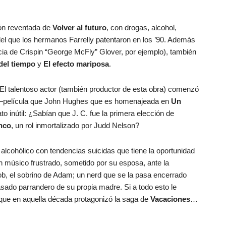
ión reventada de
Volver al futuro
, con drogas, alcohol,
el que los hermanos Farrelly patentaron en los ’90. Además
ia de Crispin “George McFly” Glover, por ejemplo), también
del tiempo
y
El efecto mariposa
.
El talentoso actor (también productor de esta obra) comenzó
película que John Hughes que es homenajeada en
Un
ato inútil: ¿Sabían que J. C. fue la primera elección de
inco
, un rol inmortalizado por Judd Nelson?
alcohólico con tendencias suicidas que tiene la oportunidad
n músico frustrado, sometido por su esposa, ante la
ob, el sobrino de Adam; un nerd que se la pasa encerrado
asado parrandero de su propia madre. Si a todo esto le
ue en aquella década protagonizó la saga de
Vacaciones
…