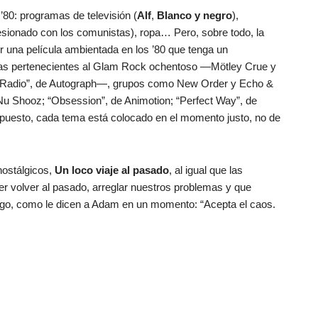
’80: programas de televisión (
Alf
,
Blanco y negro
),
obsesionado con los comunistas), ropa… Pero, sobre todo, la
r una película ambientada en los ’80 que tenga un
das pertenecientes al Glam Rock ochentoso —Mötley Crue y
e Radio”, de Autograph—, grupos como New Order y Echo &
e Nu Shooz;
“Obsession”, de Animotion; “Perfect Way”, de
supuesto, cada tema está colocado en el momento justo, no de
nostálgicos,
Un loco viaje al pasado
, al igual que las
der volver al pasado, arreglar nuestros problemas y que
rgo, como le dicen a Adam en un momento: “Acepta el caos.