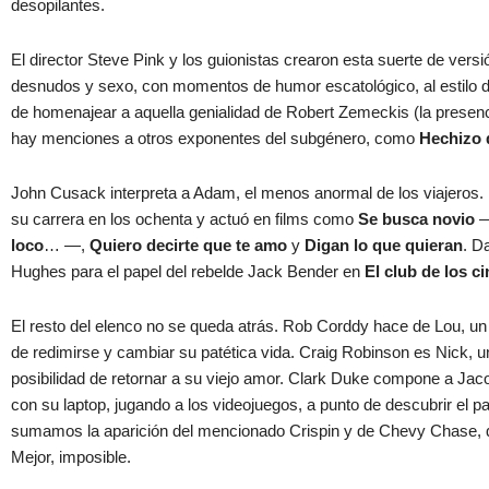
desopilantes.
El director Steve Pink y los guionistas crearon esta suerte de vers
desnudos y sexo, con momentos de humor escatológico, al estilo d
de homenajear a aquella genialidad de Robert Zemeckis (la presenc
hay menciones a otros exponentes del subgénero, como
Hechizo 
John Cusack interpreta a Adam, el menos anormal de los viajeros. 
su carrera en los ochenta y actuó en films como
Se busca novio
—
loco
… —,
Quiero decirte que te amo
y
Digan lo que quieran
. D
Hughes para el papel del rebelde Jack Bender en
El club de los c
El resto del elenco no se queda atrás. Rob Corddy hace de Lou, un 
de redimirse y cambiar su patética vida. Craig Robinson es Nick, u
posibilidad de retornar a su viejo amor. Clark Duke compone a Jac
con su laptop, jugando a los videojuegos, a punto de descubrir el p
sumamos la aparición del mencionado Crispin y de Chevy Chase, q
Mejor, imposible.