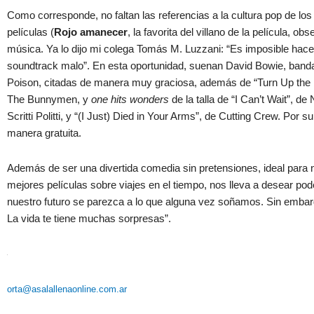
Como corresponde, no faltan las referencias a la cultura pop de los 
películas (
Rojo amanecer
, la favorita del villano de la película, 
música. Ya lo dijo mi colega Tomás M. Luzzani: “Es imposible hace
soundtrack malo”. En esta oportunidad, suenan David Bowie, ban
Poison, citadas de manera muy graciosa, además de “Turn Up th
The Bunnymen, y
one hits wonders
de la talla de “I Can’t Wait”, d
Scritti Politti, y
“(I Just) Died in Your Arms”, de Cutting Crew. Por 
manera gratuita.
Además de ser una divertida comedia sin pretensiones, ideal para 
mejores películas sobre viajes en el tiempo, nos lleva a desear po
nuestro futuro se parezca a lo que alguna vez soñamos. Sin emba
La vida te tiene muchas sorpresas”.
orta@asalallenaonline.com.ar