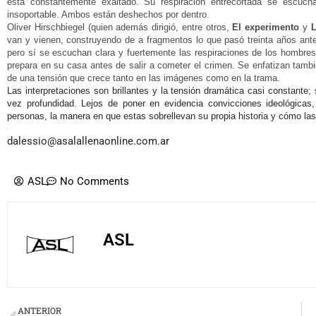
está constantemente exaltado. Su respiración entrecortada se escuch
insoportable. Ambos están deshechos por dentro.
Oliver Hirschbiegel (quien además dirigió, entre otros,
El experimento
y
L
van y vienen, construyendo de a fragmentos lo que pasó treinta años ante
pero sí se escuchan clara y fuertemente las respiraciones de los hombres 
prepara en su casa antes de salir a cometer el crimen. Se enfatizan tamb
de una tensión que crece tanto en las imágenes como en la trama.
Las interpretaciones son brillantes y la tensión dramática casi constante; s
vez profundidad. Lejos de poner en evidencia convicciones ideológicas
personas, la manera en que estas sobrellevan su propia historia y cómo las
dalessio@asalallenaonline.com.ar
ASL
No Comments
ASL
Prev
ANTERIOR