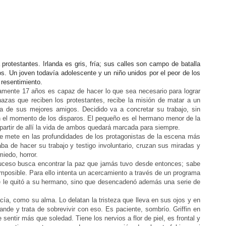
 protestantes. Irlanda es gris, fría; sus calles son campo de batalla
. Un joven todavía adolescente y un niño unidos por el peor de los
 resentimiento.
solamente 17 años es capaz de hacer lo que sea necesario para lograr
zas que reciben los protestantes, recibe la misión de matar a un
ía de sus mejores amigos. Decidido va a concretar su trabajo, sin
en el momento de los disparos. El pequeño es el hermano menor de la
A partir de allí la vida de ambos quedará marcada para siempre.
to se mete en las profundidades de los protagonistas de la escena más
a de hacer su trabajo y testigo involuntario, cruzan sus miradas y
iedo, horror.
suceso busca encontrar la paz que jamás tuvo desde entonces; sabe
 imposible. Para ello intenta un acercamiento a través de un programa
te le quitó a su hermano, sino que desencadenó además una serie de
acía, como su alma. Lo delatan la tristeza que lleva en sus ojos y en
e y trata de sobrevivir con eso. Es paciente, sombrío. Griffin en
sentir más que soledad. Tiene los nervios a flor de piel, es frontal y