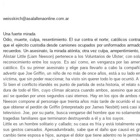
weisskirch@asalallenaonline.com.ar
Una fuerte mirada
Odio, muerte, culpa, resentimiento. El sur contra el norte; católicos contra
que el ejército custodia desde camiones ocupados por uniformados armados
recuerdos. Un asesinato, la mirada atónita; otra vez culpa, arrepentimiento,
Alistair Little (Liam Neeson) pertenece a los Voluntarios de Ulster; con 
reconocimiento entre los suyos. Es así como, en venganza por las amena
católico. Es su primer asesinato y elige para llevarlo a cabo la compañ
advertir que Joe Griffin, un niño de no más de once años, está a su lado 
víctima, que sin poder reaccionar, ha visto sin querer todo lo que ocurrió. 
Si bien el conflicto irlandés es punto de partida de esta historia, el rela
dura de todo el film, cuyo clímax alcanza cuando ambos, asesino que acab
así se quedan por unos segundos casi eternos. Hay en los ojos de ambos m
Neeson compone al personaje que treinta años más tarde de ocurrido el 
que obtener el perdón de Griffin (interpretado por James Nesbitt) será casi
televisivo. Joe, por su parte, busca vengarse del hombre que no solamen
tragedias familiares que terminaron destruyendo a él y a los suyos.
Little es un hombre solitario y callado; su casa es fría y está totalmente v
sus gestos cansados. Apesadumbrado, sabe que el daño que causó es grand
cambio tiene esposa e hijos, aunque el dolor que tiene adentro no le permite 