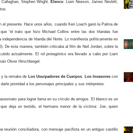
’ Callaghan, Stephen Wright.
Elenco
: Liam Neeson, James Nesbitt,
tos.
as en el presente. Hace unos años, cuando Ken Loach ganó la Palma de
 que “el trato que hizo Michael Collins entre las dos Irlandas fue
a independencia de Irlanda del Norte. Lo manifiesta políticamente en
). De esta manera, también criticaba al film de Neil Jordan, sobre la
scutido actualmente. El rol protagónico era llevado a cabo por Liam
mán Oliver Hirschbiegel.
y la remake de
Los Usurpadores de Cuerpos
,
Los Invasores
con
arle prioridad a los personajes principales y sus intérpretes.
 asesinato para lograr fama en su círculo de amigos. El blanco es un
que deja un testido, el hermano menor de la víctima: Joe, quien
 reunión conciliadora, con mensaje pacifista en un antiguo castillo