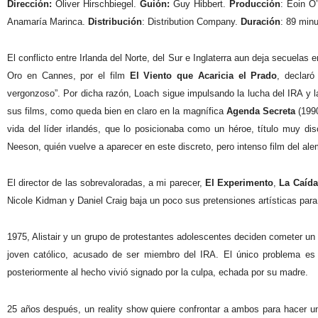
Dirección:
Oliver Hirschbiegel.
Guión:
Guy Hibbert.
Producción
: Eoin O
Anamaría Marinca.
Distribución
: Distribution Company.
Duración
: 89 minu
El conflicto entre Irlanda del Norte, del Sur e Inglaterra aun deja secuel
Oro en Cannes, por el film
El Viento que Acaricia el Prado
, declaró
vergonzoso”. Por dicha razón, Loach sigue impulsando la lucha del IRA y l
sus films, como queda bien en claro en la magnífica
Agenda Secreta
(1990
vida del líder irlandés, que lo posicionaba como un héroe, título muy di
Neeson, quién vuelve a aparecer en este discreto, pero intenso film del ale
El director de las sobrevaloradas, a mi parecer,
El Experimento
,
La Caída
Nicole Kidman y Daniel Craig baja un poco sus pretensiones artísticas para d
1975, Alistair y un grupo de protestantes adolescentes deciden cometer un
joven católico, acusado de ser miembro del IRA. El único problema es 
posteriormente al hecho vivió signado por la culpa, echada por su madre.
25 años después, un reality show quiere confrontar a ambos para hacer una