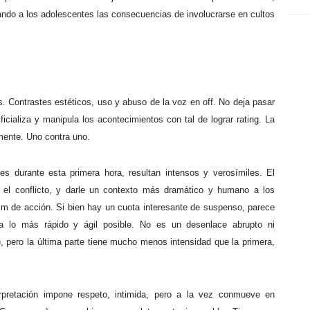
ñando a los adolescentes las consecuencias de involucrarse en cultos
. Contrastes estéticos, uso y abuso de la voz en off. No deja pasar
ificializa y manipula los acontecimientos con tal de lograr rating. La
mente. Uno contra uno.
nes durante esta primera hora, resultan intensos y verosímiles. El
r el conflicto, y darle un contexto más dramático y humano a los
film de acción. Si bien hay un cuota interesante de suspenso, parece
rla lo más rápido y ágil posible. No es un desenlace abrupto ni
 pero la última parte tiene mucho menos intensidad que la primera,
rpretación impone respeto, intimida, pero a la vez conmueve en