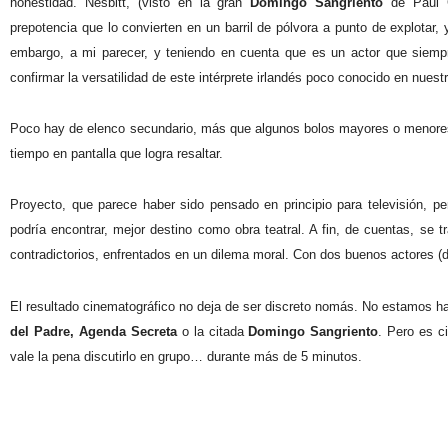
honestidad. Nesbitt, (visto en la gran
Domingo Sangriento
de Paul 
prepotencia que lo convierten en un barril de pólvora a punto de explotar,
embargo, a mi parecer, y teniendo en cuenta que es un actor que siemp
confirmar la versatilidad de este intérprete irlandés poco conocido en nuest
Poco hay de elenco secundario, más que algunos bolos mayores o menores.
tiempo en pantalla que logra resaltar.
Proyecto, que parece haber sido pensado en principio para televisión, pe
podría encontrar, mejor destino como obra teatral. A fin, de cuentas, se tr
contradictorios, enfrentados en un dilema moral. Con dos buenos actores (de
El resultado cinematográfico no deja de ser discreto nomás. No estamos 
del Padre, Agenda Secreta
o la citada
Domingo Sangriento
. Pero es ci
vale la pena discutirlo en grupo… durante más de 5 minutos.