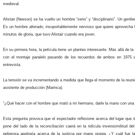
medieval.
Alistair (Neeson) se ha vuelto un hombre “serio” y “disciplinario”. Un gentl
Es un hombre alterado, insoportablemente nervioso que quiere aprovecha la
minutos de gloria, que tuvo Alistair cuando era joven.
En su primera hora, la película tiene un planteo interesante. Más allá de la
con el montaje paralelo pasando de los recuerdos de ambos en 1975 a la
entrevista.
La tensión se va incrementando a medida que llega el momento de la reuni
asistente de producción (Marinca).
“¿Qué hacer con el hombre que mató a mi hermano, darle la mano con una s
Esta pregunta provoca que el espectador reflexione acerca del lugar que d
pone del lado de la reconciliación caerá en la ridícula inverosimilitud 
peligrosa apología acerca de la justicia por mano propia. ¿Y cuál fue la