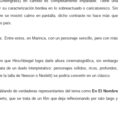
Greengrass) en cambio es completamente imparable. Tiene una
 y su caracterización bordea en lo sobreactuado o caricaturesco. Sin
re se mostró calmo en pantalla, dicho contraste no hace más que
ro país.
 Entre estos, en Marinca, con un personaje sencillo, pero con más
ro que Hirschbiegel logra darle altura cinematográfica, sin embargo
ata de un duelo interpretativo: personajes sólidos, ricos, profundos,
 la talla de Neeson o Nesbitt) se podría convertir en un clásico.
hablando de verdaderas representantes del tema como
En El Nombre
erto, que se trata de un film que deja reflexionando por rato largo y