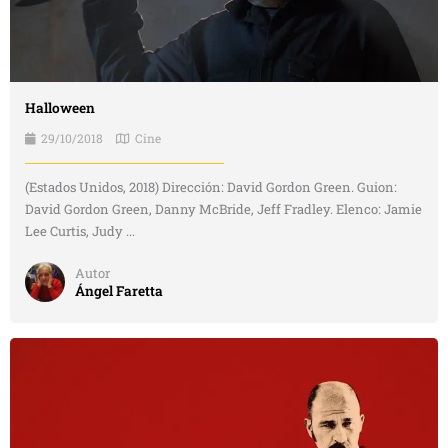
Halloween
29/10/2018
Cine
(Estados Unidos, 2018) Dirección: David Gordon Green. Guion:
David Gordon Green, Danny McBride, Jeff Fradley. Elenco: Jamie
Lee Curtis, Judy ...
Autor
Ángel Faretta