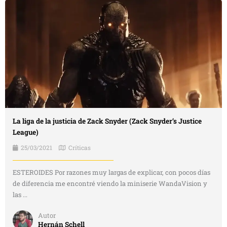
La liga de la justicia de Zack Snyder (Zack Snyder’s Justice
League)
25/03/2021
Críticas
ESTEROIDES Por razones muy largas de explicar, con pocos días
de diferencia me encontré viendo la miniserie WandaVision y
las ...
Autor
Hernán Schell