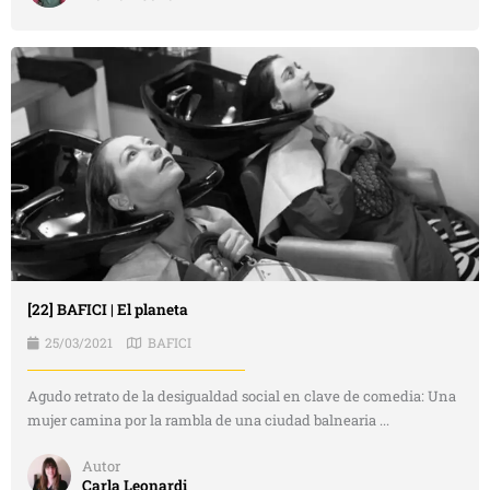
[22] BAFICI | El planeta
25/03/2021
BAFICI
Agudo retrato de la desigualdad social en clave de comedia: Una
mujer camina por la rambla de una ciudad balnearia ...
Autor
Carla Leonardi