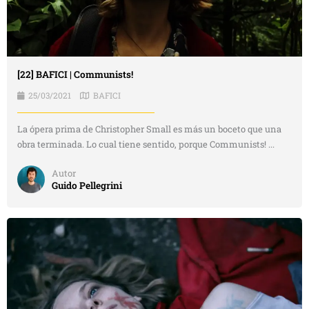
[22] BAFICI | Communists!
25/03/2021
BAFICI
La ópera prima de Christopher Small es más un boceto que una
obra terminada. Lo cual tiene sentido, porque Communists! ...
Autor
Guido Pellegrini