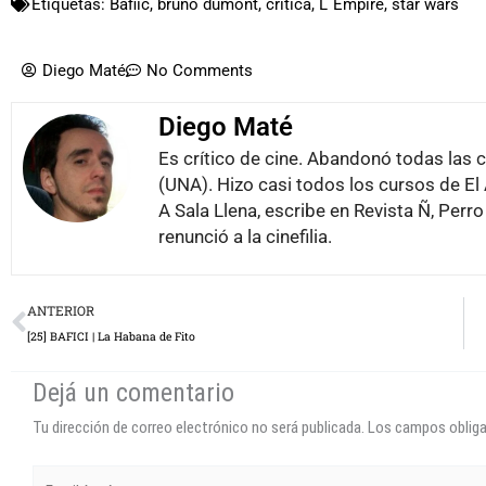
Etiquetas:
Bafiic
,
bruno dumont
,
crítica
,
L´Empire
,
star wars
Diego Maté
No Comments
Diego Maté
Es crítico de cine. Abandonó todas las 
(UNA). Hizo casi todos los cursos de E
A Sala Llena, escribe en Revista Ñ, Per
renunció a la cinefilia.
Prev
ANTERIOR
[25] BAFICI | La Habana de Fito
Dejá un comentario
Tu dirección de correo electrónico no será publicada.
Los campos oblig
Escribí