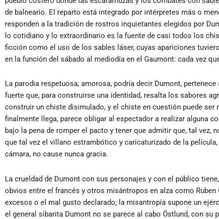
pueblo costero donde las escaramuzas y los combates con sables l
de balneario. El reparto está integrado por intérpretes más o me
responden a la tradición de rostros inquietantes elegidos por Du
lo cotidiano y lo extraordinario es la fuente de casi todos los chi
ficción como el uso de los sables láser, cuyas apariciones tuvie
en la función del sábado al mediodía en el Gaumont: cada vez que
La parodia respetuosa, amorosa, podría decir Dumont, pertenece a
fuerte que, para construirse una identidad, resalta los sabores ag
construir un chiste disimulado, y el chiste en cuestión puede se
finalmente llega, parece obligar al espectador a realizar alguna c
bajo la pena de romper el pacto y tener que admitir que, tal vez, 
que tal vez el villano estrambótico y caricaturizado de la pelícu
cámara, no cause nunca gracia.
La crueldad de Dumont con sus personajes y con el público tiene,
obvios entre el francés y otros misántropos en alza como Ruben
excesos o el mal gusto declarado; la misantropía supone un ejérc
el general sibarita Dumont no se parece al cabo Östlund, con su pr