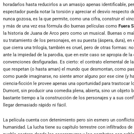
horadarlos hasta reducirlos a un amasijo apenas identificable, p
espectador pueda notar la torsión y apreciar el desvío respecto de
nunca gozosa, es la que permite, como una cifra, construir el vín
y más de una vez esa fórmula dio buenas películas como
Fuera S
la historia de Juana de Arco pero como un musical. Buenas o ma
su tratamiento de los personajes, en su puesta (áspera, dura), en 
que cierra una trilogía, también es cruel, pero de otras formas: n
ante la impiedad de la parodia, que en este caso se apropia de la 
convenciones desfiguradas. Es cierto: el contrato elemental de la
que respetan (o hasta aman) el mundo que desmontan, como pasa
como puede imaginarse, no siente amor alguno por ese cine (y hab
ciencia-ficción le provee apenas una oportunidad para trastocar 
Dumont, sin producir una comedia plena, abierta, sino un objeto 
bastante tiempo a la construcción de los personajes y a sus confl
llegar demasiado rápido ni fácil.
La película cuenta con detenimiento pero sin esmero un conflicto
humanidad. La lucha tiene su capítulo terrestre con infiltrados d