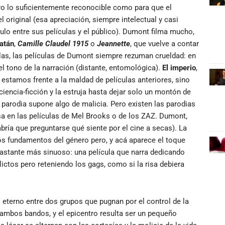
ero lo suficientemente reconocible como para que el
l original (esa apreciación, siempre intelectual y casi
culo entre sus películas y el público). Dumont filma mucho,
atán
,
Camille Claudel 1915
o
Jeannette
, que vuelve a contar
las, las películas de Dumont siempre rezuman crueldad: en
el tono de la narración (distante, entomológica).
El imperio
,
o estamos frente a la maldad de películas anteriores, sino
ciencia-ficción y la estruja hasta dejar solo un montón de
 parodia supone algo de malicia. Pero existen las parodias
 en las películas de Mel Brooks o de los ZAZ. Dumont,
ría que preguntarse qué siente por el cine a secas). La
los fundamentos del género pero, y acá aparece el toque
bastante más sinuoso: una película que narra dedicando
ictos pero reteniendo los gags, como si la risa debiera
 eterno entre dos grupos que pugnan por el control de la
e ambos bandos, y el epicentro resulta ser un pequeño