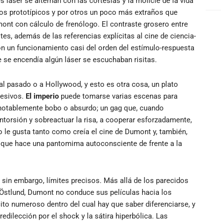
áser se alternan con las cortesías y la molicie de la vida
nos prototípicos y por otros un poco más extraños que
mont con cálculo de frenólogo. El contraste grosero entre
stes, además de las referencias explícitas al cine de ciencia-
ron un funcionamiento casi del orden del estímulo-respuesta
 se encendía algún láser se escuchaban risitas.
l pasado o a Hollywood, y esto es otra cosa, un plato
resivos.
El imperio
puede tomarse varias escenas para
r notablemente bobo o absurdo; un gag que, cuando
ontorsión y sobreactuar la risa, a cooperar esforzadamente,
no le gusta tanto como creía el cine de Dumont y, también,
la, que hace una pantomima autoconsciente de frente a la
 sin embargo, límites precisos. Más allá de los parecidos
 Östlund, Dumont no conduce sus películas hacia los
ito numeroso dentro del cual hay que saber diferenciarse, y
edilección por el shock y la sátira hiperbólica. Las