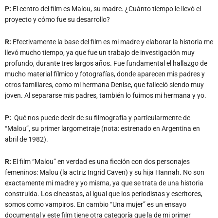
P:
El centro del film es Malou, su madre. ¿Cuánto tiempo le llevó el
proyecto y cómo fue su desarrollo?
R:
Efectivamente la base del film es mi madre y elaborar la historia me
llevó mucho tiempo, ya que fue un trabajo de investigación muy
profundo, durante tres largos años. Fue fundamental el hallazgo de
mucho material fílmico y fotografías, donde aparecen mis padres y
otros familiares, como mi hermana Denise, que falleció siendo muy
joven. Al separarse mis padres, también lo fuimos mi hermana y yo.
P:
Qué nos puede decir de su filmografía y particularmente de
“Malou”, su primer largometraje (nota: estrenado en Argentina en
abril de 1982).
R:
El film “Malou” en verdad es una ficción con dos personajes
femeninos: Malou (la actriz Ingrid Caven) y su hija Hannah. No son
exactamente mi madre y yo misma, ya que se trata de una historia
construida. Los cineastas, al igual que los periodistas y escritores,
somos como vampiros. En cambio “Una mujer” es un ensayo
documental y este film tiene otra categoría que la de mi primer