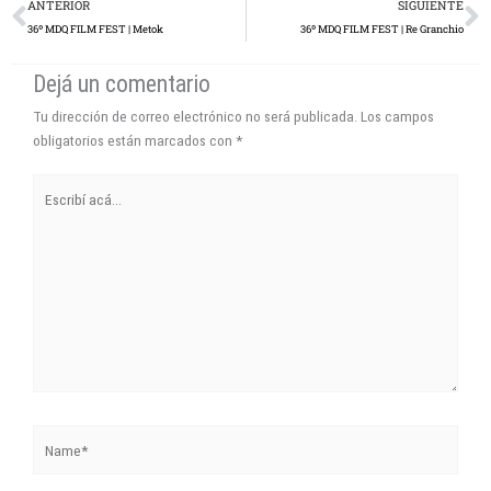
Prev
N
ANTERIOR
SIGUIENTE
36º MDQ FILM FEST | Metok
36º MDQ FILM FEST | Re Granchio
Dejá un comentario
Tu dirección de correo electrónico no será publicada.
Los campos
obligatorios están marcados con
*
Escribí
acá...
Name*