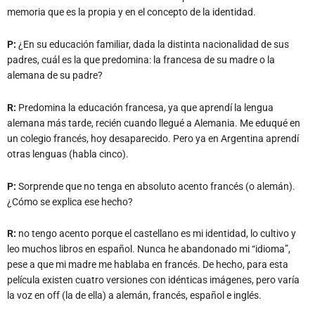
memoria que es la propia y en el concepto de la identidad.
P:
¿En su educación familiar, dada la distinta nacionalidad de sus
padres, cuál es la que predomina: la francesa de su madre o la
alemana de su padre?
R:
Predomina la educación francesa, ya que aprendí la lengua
alemana más tarde, recién cuando llegué a Alemania. Me eduqué en
un colegio francés, hoy desaparecido. Pero ya en Argentina aprendí
otras lenguas (habla cinco).
P:
Sorprende que no tenga en absoluto acento francés (o alemán).
¿Cómo se explica ese hecho?
R:
no tengo acento porque el castellano es mi identidad, lo cultivo y
leo muchos libros en español. Nunca he abandonado mi “idioma”,
pese a que mi madre me hablaba en francés. De hecho, para esta
película existen cuatro versiones con idénticas imágenes, pero varía
la voz en off (la de ella) a alemán, francés, español e inglés.