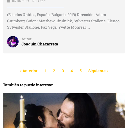
10/10/2019
Cine
(Estados Unidos, España, Bulgaria, 2019) Dirección: Adam
Grumberg. Guion: Matthew Cirulnick, Sylvester Stallone. Elenco:
Sylvester Stallone, Paz Vega, Yvette Monreal, ...
Autor
Joaquín Chazarreta
« Anterior
1
2
3
4
5
Siguiente »
También te puede interesar...