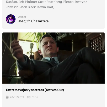
Kasdan, Jeff Pinkner, Scott Rosenberg. Elenco: Dwayne
Johnson, Jack Black, Kevin Hart, ...
Autor
Joaquín Chazarreta
Entre navajas y secretos (Knives Out)
28/11/2019
Cine