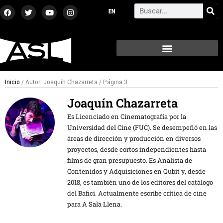
Ir
F
T
Y
I
Search
a
w
o
n
al
c
i
u
s
contenido
e
t
t
t
b
t
u
a
o
e
b
g
o
r
e
r
k
a
m
Inicio
/ Autor: Joaquín Chazarreta / Página 3
Joaquín Chazarreta
Es Licenciado en Cinematografía por la
Universidad del Cine (FUC). Se desempeñó en las
áreas de dirección y producción en diversos
proyectos, desde cortos independientes hasta
films de gran presupuesto. Es Analista de
Contenidos y Adquisiciones en Qubit y, desde
2018, es también uno de los editores del catálogo
del Bafici. Actualmente escribe crítica de cine
para A Sala Llena.