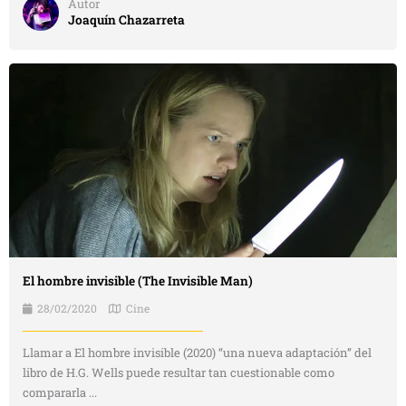
Autor
Joaquín Chazarreta
El hombre invisible (The Invisible Man)
28/02/2020
Cine
Llamar a El hombre invisible (2020) “una nueva adaptación” del
libro de H.G. Wells puede resultar tan cuestionable como
compararla ...