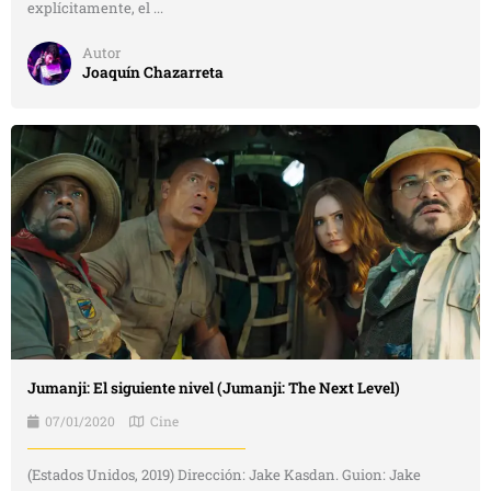
explícitamente, el ...
Autor
Joaquín Chazarreta
Jumanji: El siguiente nivel (Jumanji: The Next Level)
07/01/2020
Cine
(Estados Unidos, 2019) Dirección: Jake Kasdan. Guion: Jake