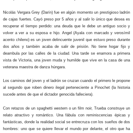
Nicolás Vergara Grey (Darín) fue en algún momento un prestigioso ladrón
de cajas fuertes. Cayó preso por 5 años y al salir lo único que desea es
recuperar el tiempo perdido: una deuda que le debe un antiguo socio y
volver a ver a su esposa e hijo. Angel (Ayala con marcado y verosímil
acento chileno) es un joven delincuente juvenil que estuvo preso durante
dos años y también acaba de salir de prisión. No tiene hogar fijo y
deambula por las calles de la ciudad. Una tarde se enamora a primera
vista de Victoria, una joven muda y humilde que vive en la casa de una
veterana maestra de danza húngara.
Los caminos del joven y el ladrón se cruzan cuando el primero le propone
al segundo que roben dinero ilegal perteneciente a Pinochet (la historia
sucede antes de que el dictador genocida falleciera).
Con retazos de un spaghetti western o un film noir, Trueba construye un
relato atractivo y romántico. Una fábula con reminiscencias épicas y
fantásticas, donde la realidad social se entrecruza con los sueños de dos
hombres: uno que se quiere llevar el mundo por delante, el otro que ha