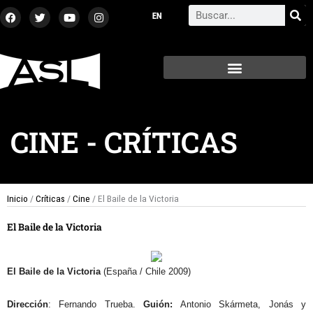
Ir
F
T
Y
I
Search
a
w
o
n
al
c
i
u
s
contenido
e
t
t
t
b
t
u
a
o
e
b
g
o
r
e
r
k
a
m
CINE
-
CRÍTICAS
Inicio
/
Críticas
/
Cine
/ El Baile de la Victoria
El Baile de la Victoria
El Baile de la Victoria
(España / Chile 2009)
Dirección
: Fernando Trueba.
Guión:
Antonio Skármeta, Jonás y