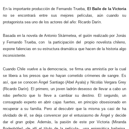
En la importante producción de Fernando Trueba,
El Baile de la Victoria
no se encontrará entre sus mejores películas, aún cuando su
protagonista sea uno de los actores del año: Ricardo Darín.
Basada en la novela de Antonio Skármetea, el guión realizado por Jonás
y Fernando Trueba, con
la participación del
propio novelista chileno,
expone falencias en su estructura dramática que hacen de la historia algo
inconsistente.
Cuando Chile vuelve a la democracia, se firma una amnistía por la cual
se libera a los presos que no hayan cometido crímenes de sangre. Es
así, que se conocen Ángel Santiago (Abel Ayala) y Nicolás Vergara Grey
(Ricardo Darín). El primero, un joven ladrón deseoso de llevar a cabo un
robo perfecto que lo lleve a cambiar su destino. El segundo, un
consagrado experto en abrir cajas fuertes, en principio obsesionado en
recuperar a su familia. Pero al descubrir que la misma ya casi de ha
olvidado de él, se deja convencer por el entusiasmo de Ángel y decide
dar el
gran golpe
. Además, la pasión de este por Victoria (Miranda
Bodenhöfer) -de allí el título de la película-
una enigmática bailarina,