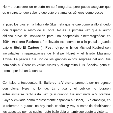
No me considero un experto en su filmografía, pero puedo asegurar que
es un director que sabe lo que quiere y ama los géneros como pocos.
Y puso los ojos en la fábula de Skármeta que le cae como anillo al dedo
con respecto al resto de su obra. No es la primera vez que el autor
chileno sirve de inspiración para una adaptación cinematográfica: en
1994,
Ardiente Paciencia
fue llevada exitosamente a la pantalla grande
bajo el título
El Cartero
(Il Postino)
por el hindú Michael Radford con
inolvidables interpretaciones de Phillipe Noiret y el finado Massimo
Troise. La película fue uno de los grandes éxitos sorpresa del año, fue
nominada al Oscar en varios rubros y el argentino Luis Bacalov ganó el
premio por la banda sonora.
Con tales antecedentes,
El Baile de la Victoria
, prometía ser un regreso
con gloria. Pero no lo fue. La crítica y el público no lograron
entusiasmarse tanto esta vez (aun cuando fue nominada a 9 premios
Goya y enviada como representante española al Oscar). Sin embargo, en
lo referente a gustos no hay nada escrito, y voy a tratar de deshilvanar
los aspectos por los cuales, este baile deja un ambiguo gusto a victoria.