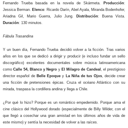
Fernando Trueba basada en la novela de Skármeta.
Producción
:
Jessica Berman.
Elenco
: Ricardo Darín, Abel Ayala, Miranda Bodenhofer,
Ariadna Gil, Mario Guerra, Julio Jung.
Distribución
: Buena Vista.
Duración
: 130 minutos.
Fábula Trasandina
Y un buen día, Fernando Trueba decidió volver a la ficción. Tras varios
años en los que se dedicó a dirigir y producir (e incluso fundar un sello
discográfico) excelentes documentales sobre música latinoamericana
como
Calle 54, Blanco y Negro
y
El Milagro de Candeal
, el prestigioso
director español de
Belle Epoque
y
La Niña de tus Ojos
, decide crear
una ficción de pretensiones épicas. Cruza el océano Atlántico con su
mirada, traspasa la cordillera andina y llega a Chile.
¿Por qué lo hizo? Porque es un romántico empedernido. Porque ama el
cine clásico del Hollywood dorado (especialmente de Billy Wilder, con el
que llegó a cosechar una gran amistad en los últimos años de vida de
este mismo) y sentía la necesidad de volver a las raíces.