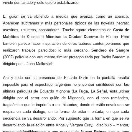
vivido demasiado y solo quiere estabilizarse.
El guión se va abriendo a medida que avanza, como un abanico.
Aparecen subtramas y más personajes típicos de las novelas negras:
asesinos, usureros, apostadores. Trueba agarra elementos de
Casta de
Malditos
de Kubrick o
Mientras la Ciudad Duerme
de Huston. Pero
también parece haber inspiración de otros autores contemporáneos que
realizaron trabajos parecidos: lo más cercano,
Sendero de Sangre
(2002) película con argumento similar protagonizada por Javier Bardem y
dirigida por… John Malkovich.
Así y todo con la presencia de Ricardo Darín en la pantalla resulta
imposible para el espectador argentino no encontrar similitudes con las
últimas películas de Eduardo Mignona (
La Fuga, La Señal
, ésta última
dirigida por el actor con guión de Mignona), con el tono romántico,
tragicómico que le imprimía a sus historias, donde el estilo novelesco se
respira en cada diálogo, en la forma de estar montada, en que cada
secuencia se va desarrollando. Por supuesto que la forma en que se va
desarrollando la relación entre Angel y Vergara Grey,
discípulo – mentor,
remite indefectiblemente a una mezcla de
Nueve Reinas
con el tono