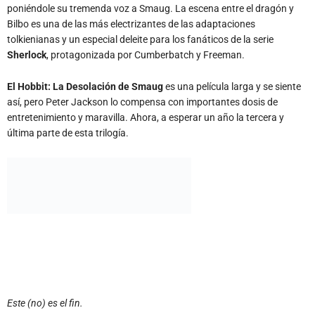
poniéndole su tremenda voz a Smaug. La escena entre el dragón y
Bilbo es una de las más electrizantes de las adaptaciones
tolkienianas y un especial deleite para los fanáticos de la serie
Sherlock
, protagonizada por Cumberbatch y Freeman.
El Hobbit: La Desolación de Smaug
es una película larga y se siente
así, pero Peter Jackson lo compensa con importantes dosis de
entretenimiento y maravilla. Ahora, a esperar un año la tercera y
última parte de esta trilogía.
orta@asalallenaonline.com.ar
Este (no) es el fin.
Los primeros minutos de
El Hobbit: La Desolación de Smaug
son
asediados por una sensación de deja vu general, de estar perdidos en