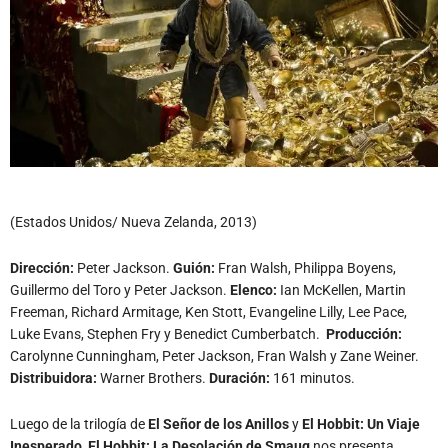
(Estados Unidos/ Nueva Zelanda, 2013)
Dirección:
Peter Jackson.
Guión:
Fran Walsh, Philippa Boyens,
Guillermo del Toro y Peter Jackson.
Elenco:
Ian McKellen, Martin
Freeman, Richard Armitage, Ken Stott, Evangeline Lilly, Lee Pace,
Luke Evans, Stephen Fry y Benedict Cumberbatch.
Producción:
Carolynne Cunningham, Peter Jackson, Fran Walsh y Zane Weiner.
Distribuidora:
Warner Brothers.
Duración:
161 minutos.
Luego de la trilogía de
El Señor de los Anillos
y
El Hobbit: Un Viaje
Inesperado
,
El Hobbit: La Desolación de Smaug
nos presenta