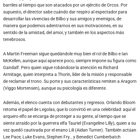
barriles al tiempo que son atacados por un ejército de Orcos. Por
supuesto, el director sabe cuándo dar respiro al espectador para
desarrollar las vivencias de Bilbo y sus amigos y enemigos, de
manera que podemos adentrarnos en sus motivaciones, en su
sentido de la amistad, del amor, y también en los aspectos más
tenebrosos.
A Martin Freeman sigue quedándole muy bien el rol de Bilbo e Ian
McKellen, aunque aquí aparece poco, siempre impone su figura como
Gandalf. Pero quien sigue robándose la atención es Richard
Armitage, quien interpreta a Thorin, líder de la misión y responsable
de reclamar el trono. Su porte y sus características remiten a Aragorn
(Viggo Mortensen), aunque su psicología es diferente.
Además, el elenco cuenta con debutantes y regresos. Orlando Bloom
retoma el papel de Legolas, que lo convirtió en una celebridad: aquí el
arquero elfo se encarga de proteger a su gente, al tiempo que se
siente atraído por la guerrera elfa Tauriel (Evangeline Lilly), quien a su
vez quedó cautivada por el enano Lili (Aidan Turner). También actúan
Lee Pace, Luke Evans, Stephen Fry… y Benedict Cumberbatch