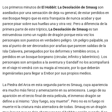
ese Bosque Negro que es esta franquicia de nunca acabar y que
parece pisar sobre sus huellas una y otra vez. Pero a diferencia de la
primera parte de este tríptico,
La Desolación de Smaug
es tan
estruendosa como un rugido de dragón porque esta vez los
personajes son puestos en verdadero peligro. Un peligro palpable, ya
sea al punto de ser devorados por arañas que parecen salidas de la
Isla Calavera, perseguidos por los deformes y temibles orcos, o
perdidos en un bosque borgeano (circular, infinito y laberíntico). Los
personajes son arrojados a la aventura y Gandalf no los acompañará
en el viaje ni vendrá con su magia al rescate, por lo que deberán
ingeniárselas para llegar a Erebor por sus propios medios.
La Piedra del Arca en esta segunda parte es Smaug, cuya apariencia
era mucho más feroz y amenazante en su antecesora. Luego de su
aparición en el tercio final de esta película, el inmenso dragón se
define a sí mismo: “¡Soy fuego, soy muerte!”. Pero no es ni fuego ni
muerte ni la criatura más aterradora de todas. Smaug es un dragón
muy locuaz que se deja chamuyar por el hobbit y recién cuando él se
declara harto del juego, comienza a escupir fuego y su majestuosidad
queda plasmada mientras eleva su cuerpo bañado en un líquido