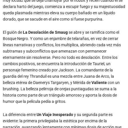
dorado, que se sacude en el aire como si fuese purpurina.
El guión de
La Desolación de Smaug
se abre y se ramifica como el
Bosque Negro. Y como un enjambre de telarañas, en vez de cerrar
líneas narrativas y conflictos, los multiplica, abriendo cada vez más
subtramas y subconflictos que amenazan con permanecer
eternamente sin resolverse. Pero no todo es desolación. Entre los
cambios positivos, se encuentra la introducción de Tauriel, un
personaje femenino creado por Jackson. La comandante de la
guardia del rey Thranduil es una mezcla entre Juana de Arco, la
belleza etérea de Daenerys Targaryen, y Mérida de
Valiente
con un
brushing. La belleza pelirroja de orejas puntiagudas se suma a la
historia como parte de un triángulo amoroso y aporta la dosis de
humor que la película pedía a gritos.
La diferencia entre
Un Viaje Inesperado
y su segunda parte es
evidente: la primera privilegiaba la estética por encima de la
narración, avanzando lentamente con mínimas dosis de acción que
se perdían en escenas que se prolongaban innecesariamente,
debilitando el interés. Como si Jackson fuese una suerte de Nolan del