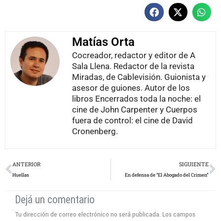
Matías Orta
Cocreador, redactor y editor de A
Sala Llena. Redactor de la revista
Miradas, de Cablevisión. Guionista y
asesor de guiones. Autor de los
libros Encerrados toda la noche: el
cine de John Carpenter y Cuerpos
fuera de control: el cine de David
Cronenberg.
Prev
N
ANTERIOR
SIGUIENTE
Huellas
En defensa de “El Abogado del Crimen”
Dejá un comentario
Tu dirección de correo electrónico no será publicada.
Los campos
obligatorios están marcados con
*
Escribí