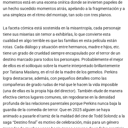
momentos está en una escena onírica donde se invierten papeles de
un hecho sucedido momentos atrás, apelando a la fragmentación y a
una simpleza en el ritmo del montaje, tan solo con tres planos.
La faceta cómica está sostenida en la misantropía, cada personaje
tiene sus miserias sin temor a exhibirlas, lo que convierte esta
cualidad en algo terrible es que las familias en esta película están
rotas. Cada diálogo y situación entre hermanos, madre e hijos, etc.
tiene un grado de crueldad siempre encapsulado por el terror de un
destino marcado para todos los personajes. Probablemente el mejor
de ellos es el soliloquio sobre la muerte interpretado brillantemente
por Tatiana Maslany, en el rol de la madre de los gemelos. Perkins
logra destacarse, además, con pequeños detalles como las
compañeras de grado rudas de Hal que le hacen la vida imposible
(una de ellas es la propia hija del director). También elude de manera
efectiva ciertos lugares comunes, sin regodearse en la densidad
profunda de las relaciones parentales porque Perkins nunca baja la
guardia de la comedia de terror. Que en 2025 alguien se haya
animado a pasarle el tamiz de la maldad del cine de Todd Solondz a la
saga “Destino final” es motivo de celebración, más para un género