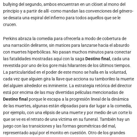
bullying del segundo, ambos encuentran en un clóset al mono del
principio y a partir de allí -como mandan las convenciones del género-
se desata una espiral del infierno para todos aquellos que se le
crucen.
Perkins abraza la comedia para ofrecerla a modo de cobertura de
una narración delirante, sin matices para lanzarse hacia el absurdo
con muertes hiperbólicas. No pasan muchos minutos para conectar
las fatalidades mostradas aquí con la saga
Destino
final
, cada una
revestida por uno de los gore más hilarantes de los últimos tiempos.
La particularidad en el poder de este mono se halla en la voluntad,
cada vez que alguien gira la llave que acciona su tamborileo la muerte
del alguien alrededor es inminente. La estrategia retórica del director
está por encima de las muy divertidas películas mencionadas de
Destino
final
porque le escapa a la progresión lineal de la dinámica
de las muertes, algunas están elipsadas para dar lugar a la comedia,
por ejemplo, con una elipsis de una muerte y por medio de un corte lo
que se ve es el retrato de una víctima en su funeral. También hay un
juego con las transiciones y las formas geométricas del mal,
representado aquí por el monito en cuestión. Otro de los grandes