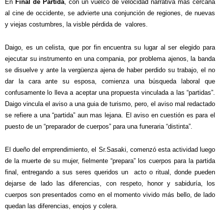
En
Final de Partida
, con un vuelco de velocidad narrativa más cercana
al cine de occidente, se advierte una conjunción de regiones, de nuevas
y viejas costumbres, la visble pérdida de
valores.
Daigo, es un celista, que por fin encuentra su lugar al ser elegido para
ejecutar su instrumento en una compania, por problema ajenos, la banda
se disuelve y ante la vergüenza ajena de haber perdido su trabajo, el no
dar la cara ante su esposa, comienza una búsqueda laboral que
confusamente lo lleva a aceptar una propuesta vinculada a las “partidas”.
Daigo vincula el aviso a una guia de turismo, pero, el aviso mal redactado
se refiere a una “partida” aun mas lejana. El aviso en cuestión es para el
puesto de un “preparador de cuerpos” para una funeraria “distinta”.
El dueño del emprendimiento, el Sr.Sasaki, comenzó esta actividad luego
de la muerte de su mujer, fielmente “prepara” los cuerpos para la partida
final, entregando a sus seres queridos un
acto o ritual, donde pueden
dejarse de lado las diferencias, con respeto, honor y sabiduría, los
cuerpos son presentados como en el momento vivido más bello, de lado
quedan las diferencias, enojos y colera.