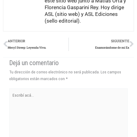
este sitio web junto a Matías Orta y
Florencia Gasparini Rey. Hoy dirige
ASL (sitio web) y ASL Ediciones
(sello editorial).
Prev
N
ANTERIOR
SIGUIENTE
Meryl Streep: Leyenda Viva.
Enamorándome de mi Ex
Dejá un comentario
Tu dirección de correo electrónico no será publicada.
Los campos
obligatorios están marcados con
*
Escribí
acá...