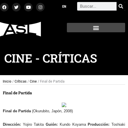
Ir
F
T
Y
I
Search
a
w
o
n
al
c
i
u
s
contenido
e
t
t
t
b
t
u
a
o
e
b
g
o
r
e
r
k
a
m
CINE
-
CRÍTICAS
Inicio
/
Críticas
/
Cine
/ Final de Partida
Final de Partida
Final de Partida
(Okurubito, Japón, 2008)
Dirección:
Yojiro Takita
Guión:
Kundo Koyama
Producción:
Toshiaki