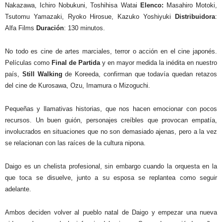
Nakazawa, Ichiro Nobukuni, Toshihisa Watai
Elenco:
Masahiro Motoki,
Tsutomu Yamazaki, Ryoko Hirosue, Kazuko Yoshiyuki
Distribuidora
:
Alfa Films
Duración
: 130 minutos.
No todo es cine de artes marciales, terror o acción en el cine japonés.
Películas como
Final de Partida
y en mayor medida la inédita en nuestro
país,
Still Walking
de Koreeda, confirman que todavía quedan retazos
del cine de Kurosawa, Ozu, Imamura o Mizoguchi.
Pequeñas y llamativas historias, que nos hacen emocionar con pocos
recursos. Un buen guión, personajes creíbles que provocan empatía,
involucrados en situaciones que no son demasiado ajenas, pero a la vez
se relacionan con las raíces de la cultura nipona.
Daigo es un chelista profesional, sin embargo cuando la orquesta en la
que toca se disuelve, junto a su esposa se replantea como seguir
adelante.
Ambos deciden volver al pueblo natal de Daigo y empezar una nueva