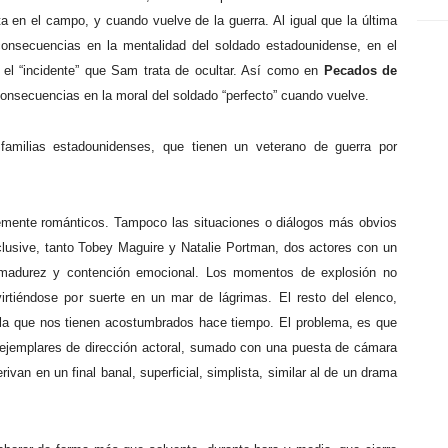
ta en el campo, y cuando vuelve de la guerra. Al igual que la última
consecuencias en la mentalidad del soldado estadounidense, en el
, el “incidente” que Sam trata de ocultar. Así como en
Pecados de
onsecuencias en la moral del soldado “perfecto” cuando vuelve.
s familias estadounidenses, que tienen un veterano de guerra por
lemente románticos. Tampoco las situaciones o diálogos más obvios
nclusive, tanto Tobey Maguire y Natalie Portman, dos actores con un
an madurez y contención emocional. Los momentos de explosión no
irtiéndose por suerte en un mar de lágrimas. El resto del elenco,
 la que nos tienen acostumbrados hace tiempo. El problema, es que
 ejemplares de dirección actoral, sumado con una puesta de cámara
erivan en un final banal, superficial, simplista, similar al de un drama