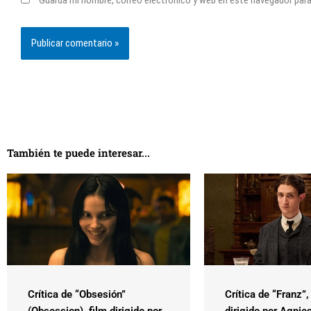
Guarda mi nombre, correo electrónico y web en este navegador par
También te puede interesar...
Crítica de “Obsesión”
Crítica de “Franz”,
(Obsession), film dirigido por
dirigido por Agnie