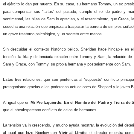
el ejército lo dan por muerto. En su casa, su hermano Tommy, un ex presidar
para compensar sus “faltas” del pasado, cumple el rol de padre y ma
sentimental, las hijas de Sam lo aprecian, y el resentimiento, que Grace,
cosecha una relación que empieza a traspasar la barrera de simples cuña
un grave trastorno psicológico, y un secreto entre manos.
Sin descuidar el contexto histórico bélico, Sheridan hace hincapié en el
tensión: la fría y distanciada relación entre Tommy y Sam, la relación 
Sam y Grace, con Tommy, su propia hermana y posteriormente con Sam.
Estas tres relaciones, que son periféricas al “supuesto” conflicto prin
protagonismo gracias a las poderosas actuaciones de Shepard y la joven B
Al igual que en
Mi Pie Izquierdo, En el Nombre del Padre y Tierra de 
que el sheakspereano conflicto de celos de hermanos.
La tensión va in crescendo, y mucho ayuda mostrar, la evolución del deteri
al igual que hizo Bigelow con
Vivir al Límite
, el director muestra com