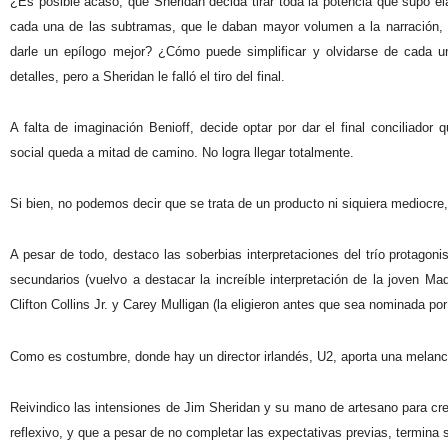
¿Es posible acaso, que Sheridan decida tirar toda la potencia que supo e
cada una de las subtramas, que le daban mayor volumen a la narración, c
darle un epílogo mejor? ¿Cómo puede simplificar y olvidarse de cada u
detalles, pero a Sheridan le falló el tiro del final.
A falta de imaginación Benioff, decide optar por dar el final conciliador
social queda a mitad de camino. No logra llegar totalmente.
Si bien, no podemos decir que se trata de un producto ni siquiera mediocre, 
A pesar de todo, destaco las soberbias interpretaciones del trío protago
secundarios (vuelvo a destacar la increíble interpretación de la joven 
Clifton Collins Jr. y Carey Mulligan (la eligieron antes que sea nominada po
Como es costumbre, donde hay un director irlandés, U2, aporta una melancól
Reivindico las intensiones de Jim Sheridan y su mano de artesano para cre
reflexivo, y que a pesar de no completar las expectativas previas, termina 