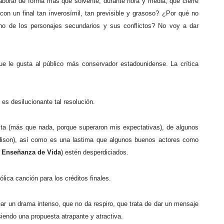
laborar de forma más que solvente, durante hora y media, que cierre
on un final tan inverosímil, tan previsible y grasoso? ¿Por qué no
no de los personajes secundarios y sus conflictos? No voy a dar
 que le gusta al público más conservador estadounidense. La crítica
es desilucionante tal resolución.
nista (más que nada, porque superaron mis expectativas), de algunos
Madison), así como es una lastima que algunos buenos actores como
r
Enseñanza de Vida
) estén desperdiciados.
ica canción para los créditos finales.
ar un drama intenso, que no da respiro, que trata de dar un mensaje
siendo una propuesta atrapante y atractiva.