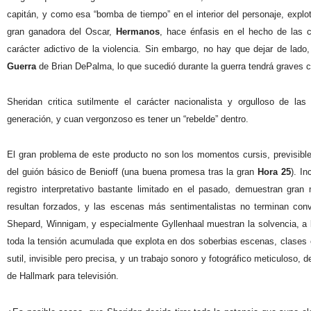
capitán, y como esa “bomba de tiempo” en el interior del personaje, explo
gran ganadora del Oscar,
Hermanos
, hace énfasis en el hecho de las 
carácter adictivo de la violencia. Sin embargo, no hay que dejar de lado
Guerra
de Brian DePalma, lo que sucedió durante la guerra tendrá graves c
Sheridan critica sutilmente el carácter nacionalista y orgulloso de la
generación, y cuan vergonzoso es tener un “rebelde” dentro.
El gran problema de este producto no son los momentos cursis, previsib
del guión básico de Benioff (una buena promesa tras la gran
Hora 25
). I
registro interpretativo bastante limitado en el pasado, demuestran gr
resultan forzados, y las escenas más sentimentalistas no terminan conv
Shepard, Winnigam, y especialmente Gyllenhaal muestran la solvencia, a
toda la tensión acumulada que explota en dos soberbias escenas, clases
sutil, invisible pero precisa, y un trabajo sonoro y fotográfico meticuloso, d
de Hallmark para televisión.