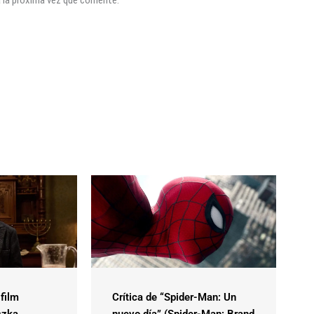
a la próxima vez que comente.
 film
Crítica de “Spider-Man: Un
szka
nuevo día” (Spider-Man: Brand