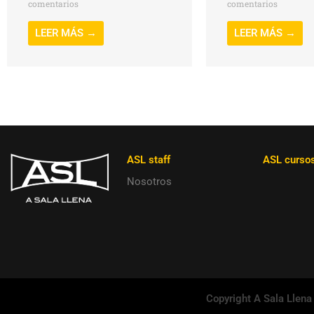
comentarios
comentarios
LEER MÁS →
LEER MÁS →
ASL staff
ASL curso
Nosotros
Copyright A Sala Llena