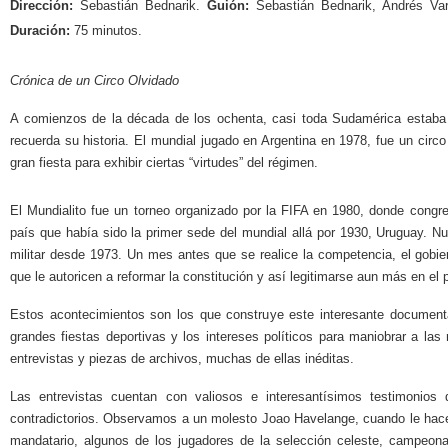
Dirección:
Sebastián Bednarik.
Guión:
Sebastián Bednarik, Andrés Var
Duración:
75 minutos.
Crónica de un Circo Olvidado
A comienzos de la década de los ochenta, casi toda Sudamérica estaba m
recuerda su historia. El mundial jugado en Argentina en 1978, fue un circo
gran fiesta para exhibir ciertas “virtudes” del régimen.
El Mundialito fue un torneo organizado por la FIFA en 1980, donde con
país que había sido la primer sede del mundial allá por 1930, Uruguay. N
militar desde 1973. Un mes antes que se realice la competencia, el gobie
que le autoricen a reformar la constitución y así legitimarse aun más en el 
Estos acontecimientos son los que construye este interesante documenta
grandes fiestas deportivas y los intereses políticos para maniobrar a la
entrevistas y piezas de archivos, muchas de ellas inéditas.
Las entrevistas cuentan con valiosos e interesantísimos testimoni
contradictorios. Observamos a un molesto Joao Havelange, cuando le hacen
mandatario, algunos de los jugadores de la selección celeste, campeona 