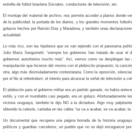
estrella de fútbol brasilera Sócrates, conductores de televisión, etc.
El montaje del material de archivo, nos permite acceder a planos donde v
de la publicidad, la portada de los diarios, y los grandes momentos futbolí
golazos hechos por Ramón Díaz y Maradona, y también unas declaraciones
actualidad.
Lo más rico, son las hipótesis que se van tejiendo con el panorama polít
Julio María Sanguinetti: “siempre los gobiernos han tratado de usar el
gobiernos autoritarios mucho más”. Así, vemos como se despliegan las du
manipulación que hicieron del mismo con el plebiscito propuesto; la canción
otra, algo más disimuladamente contestataria. Como la oposición, silenc
por el No al referéndum; el intento para alcanzar la señal de televisión a col
El plebiscito para el gobierno militar era un partido ganado, no había ante
estilo, y con el mundialito casi pegado, era un golazo. Afortunadamente les s
victoria uruguaya, también le dijo NO a la dictadura. Algo muy palpitan
obtenido la celeste, cantaba en las calles “se va a acabar, se va acabar, la 
Un documental que recupera una página borrada de la historia uruguaya
políticos y guardias carceleros; un pueblo que no se dejó enceguecer po