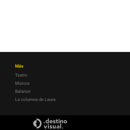
Más
Teatro
Música
Balance
La columna de Laura