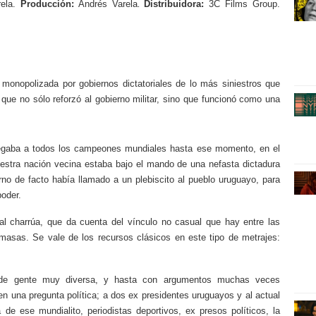
ela
.
Producción:
Andrés Varela
Distribuidora:
3C Films Group.
.
onopolizada por gobiernos dictatoriales de lo más siniestros que
 que no sólo reforzó al gobierno militar, sino que funcionó como una
gregaba a todos los campeones mundiales hasta ese momento, en el
uestra nación vecina estaba bajo el mando de una nefasta dictadura
rno de facto había llamado a un plebiscito al pueblo uruguayo, para
poder.
l charrúa, que da cuenta del vínculo no casual que hay entre las
s masas. Se vale de los recursos clásicos en este tipo de metrajes:
os de gente muy diversa, y hasta con argumentos muchas veces
 una pregunta política; a dos ex presidentes uruguayos y al actual
de ese mundialito, periodistas deportivos, ex presos políticos, la