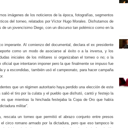
emos imágenes de los noticieros de la época, fotografías, segmentos
sticos del torneo, relatados por Víctor Hugo Morales. Disfrutamos de
 de un jovencísimo Diego, con un discurso tan polémico como en la
ico imperante. Al comienzo del documental, declara el ex presidente
 deporte como un modo de asociarse al éxito o a la inversa, y los
das iniciales de los militares si organizaban el torneo o no; o la
 oficial que intentaron imponer pero la que finalmente se impuso fue
iada y a escondidas, también usó el campeonato, para hacer campaña
or.
cedentes que un régimen autoritario haya perdido una elección de este
alió el tiro por la culata y el pueblo que disfrutó, cantó y festejo la
te es que mientras la hinchada festejaba la Copa de Oro que había
dictadura militar”.
, rescata un torneo que permitió el abrazo conjunto entre presos
r el circo romano armado por la dictadura, pero que eso tampoco le