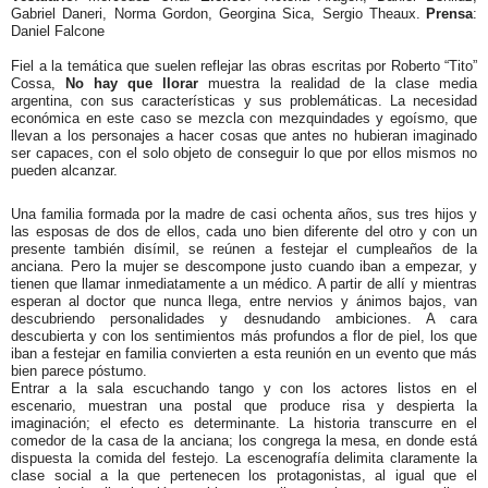
Gabriel Daneri, Norma Gordon, Georgina Sica, Sergio Theaux.
Prensa
:
Daniel Falcone
Fiel a la temática que suelen reflejar las obras escritas por Roberto “Tito”
Cossa,
No hay que llorar
muestra la realidad de la clase media
argentina, con sus características y sus problemáticas. La necesidad
económica en este caso se mezcla con mezquindades y egoísmo, que
llevan a los personajes a hacer cosas que antes no hubieran imaginado
ser capaces, con el solo objeto de conseguir lo que por ellos mismos no
pueden alcanzar.
Una familia formada por la madre de casi ochenta años, sus tres hijos y
las esposas de dos de ellos, cada uno bien diferente del otro y con un
presente también disímil, se reúnen a festejar el cumpleaños de la
anciana. Pero la mujer se descompone justo cuando iban a empezar, y
tienen que llamar inmediatamente a un médico. A partir de allí y mientras
esperan al doctor que nunca llega, entre nervios y ánimos bajos, van
descubriendo personalidades y desnudando ambiciones. A cara
descubierta y con los sentimientos más profundos a flor de piel, los que
iban a festejar en familia convierten a esta reunión en un evento que más
bien parece póstumo.
Entrar a la sala escuchando tango y con los actores listos en el
escenario, muestran una postal que produce risa y despierta la
imaginación; el efecto es determinante. La historia transcurre en el
comedor de la casa de la anciana; los congrega la mesa, en donde está
dispuesta la comida del festejo. La escenografía delimita claramente la
clase social a la que pertenecen los protagonistas, al igual que el