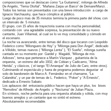
composiciones que se destacan como “La Guitarrera”, milonga de Alfredo
De Angelis, “Tema Otoñal”, “Mañana Zarpa un Barco” de Demare/Manzi. .
Todos los temas son presentados con una breve introducción a cargo de
Ignacio Varchausky, que hace cómplice al público.
Luego de poco mas de 35 minutos termina la primera parte del show, con
un intervalo de 5 minutos.
El grupo, con 15 años de trayectoria suena con mucha personalidad,
contando con una agradable sorpresa, la presentación de su nuevo
cantante, Juan Villarreal, al cual se lo ve muy consolidado y cómodo en
el escenario.
La noche va avanzando, entre temas del disco que tocaron con Leopoldo
Federico como “Milonguero de Hoy” y “Milonga para Don Ángel”, dedicado
a Villoldo, temas nuevos ( “Milonga Lenta” ), “El Sueño”, milonga sureña
cantada en su momento por Gardel y Magaldi, “Milonga de mis
Adioses”, tema que pertenece a Martín Vázquez , guitarrista de la
orquesta, un estreno del año 1932, de Cobian y Cadicamo, “Alma
Herida”, y clásicos, ( el tango “El Arranque” de Julio de Caro, entre otros).
Culminando el espectáculo y fuera de programa podemos degustar el
solo de bandoneón de Marco A. Fernández en el chamame, “La
Calandria”, y un par de temas de L. Federico, “Poker” y “A Ernesto”,
dedicado a Ernesto Sabato.
Los aplausos del entusiasta público hacen que haya un plus, los bises
“Remolino” de Alfredo de Angelis y “Nocturna” de Julian Plaza..
En síntesis, noche perfecta para una orquesta afiatada y sólida, con muy
buenos arreglos y un cantante que no sintió el estreno.
Absolutamente recomendable.