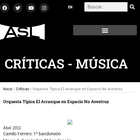
Ir
F
T
Y
I
Search
a
w
o
n
al
c
i
u
s
contenido
e
t
t
t
b
t
u
a
o
e
b
g
o
r
e
r
k
a
m
CRÍTICAS
-
MÚSICA
Inicio
/
Críticas
/ Orquesta Típica El Arranque en Espacio No Avestruz
Orquesta Típica El Arranque en Espacio No Avestruz
Abril 2011
Camilo Ferrero: 1º bandoneón