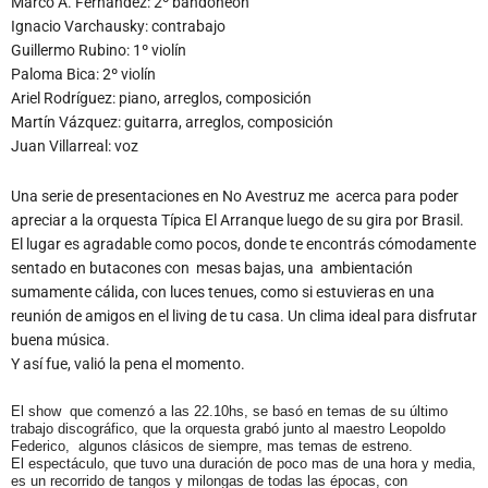
Marco A. Fernández: 2º bandoneón
Ignacio Varchausky: contrabajo
Guillermo Rubino: 1º violín
Paloma Bica: 2º violín
Ariel Rodríguez: piano, arreglos, composición
Martín Vázquez: guitarra, arreglos, composición
Juan Villarreal: voz
Una serie de presentaciones en No Avestruz me acerca para poder
apreciar a la orquesta Típica El Arranque luego de su gira por Brasil.
El lugar es agradable como pocos, donde te encontrás cómodamente
sentado en butacones con mesas bajas, una ambientación
sumamente cálida, con luces tenues, como si estuvieras en una
reunión de amigos en el living de tu casa. Un clima ideal para disfrutar
buena música.
Y así fue, valió la pena el momento.
El show que comenzó a las 22.10hs, se basó en temas de su último
trabajo discográfico, que la orquesta grabó junto al maestro Leopoldo
Federico, algunos clásicos de siempre, mas temas de estreno.
El espectáculo, que tuvo una duración de poco mas de una hora y media,
es un recorrido de tangos y milongas de todas las épocas, con