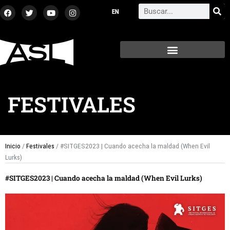
Ir
F
T
Y
I
Search
a
w
o
n
al
c
i
u
s
contenido
e
t
t
t
b
t
u
a
o
e
b
g
o
r
e
r
k
a
m
FESTIVALES
Inicio
/
Festivales
/ #SITGES2023 | Cuando acecha la maldad (When Evil
Lurks)
#SITGES2023 | Cuando acecha la maldad (When Evil Lurks)