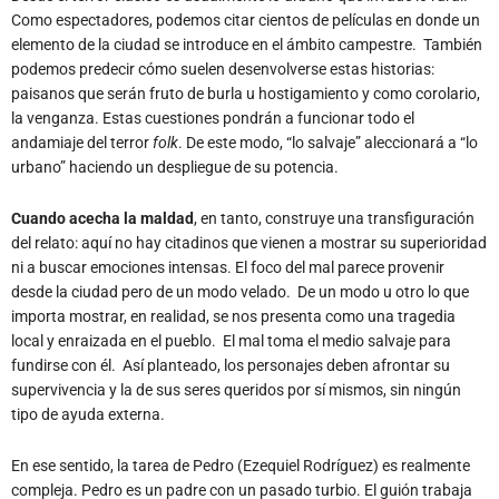
Como espectadores, podemos citar cientos de películas en donde un
elemento de la ciudad se introduce en el ámbito campestre. También
podemos predecir cómo suelen desenvolverse estas historias:
paisanos que serán fruto de burla u hostigamiento y como corolario,
la venganza. Estas cuestiones pondrán a funcionar todo el
andamiaje del terror
folk
. De este modo, “lo salvaje” aleccionará a “lo
urbano” haciendo un despliegue de su potencia.
Cuando acecha la maldad
, en tanto, construye una transfiguración
del relato: aquí no hay citadinos que vienen a mostrar su superioridad
ni a buscar emociones intensas. El foco del mal parece provenir
desde la ciudad pero de un modo velado. De un modo u otro lo que
importa mostrar, en realidad, se nos presenta como una tragedia
local y enraizada en el pueblo. El mal toma el medio salvaje para
fundirse con él. Así planteado, los personajes deben afrontar su
supervivencia y la de sus seres queridos por sí mismos, sin ningún
tipo de ayuda externa.
En ese sentido, la tarea de Pedro (Ezequiel Rodríguez) es realmente
compleja. Pedro es un padre con un pasado turbio. El guión trabaja