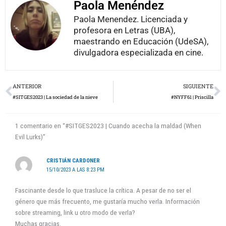
Paola Menéndez
Paola Menendez. Licenciada y
profesora en Letras (UBA),
maestrando en Educación (UdeSA),
divulgadora especializada en cine.
Prev
N
ANTERIOR
SIGUIENTE
#SITGES2023 | La sociedad de la nieve
#NYFF61 | Priscilla
1 comentario en “#SITGES2023 | Cuando acecha la maldad (When
Evil Lurks)”
CRISTIÁN CARDONER
15/10/2023 A LAS 8:23 PM
Fascinante desde lo que trasluce la crítica. A pesar de no ser el
género que más frecuento, me gustaría mucho verla. Información
sobre streaming, link u otro modo de verla?
Muchas gracias.