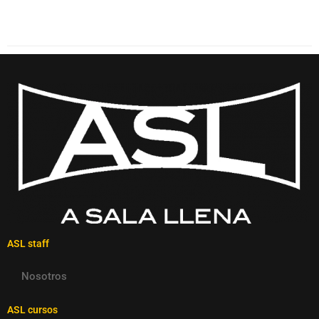
ASL staff
Nosotros
ASL cursos