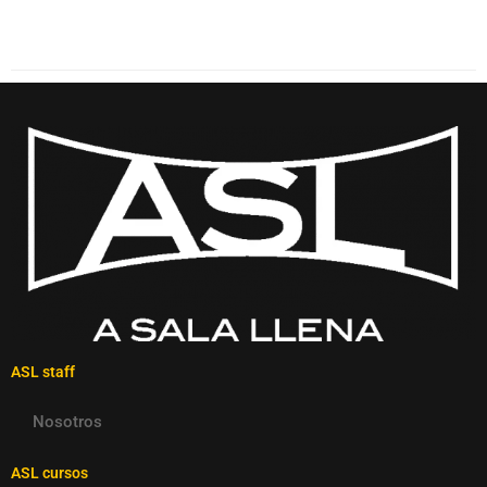
ASL staff
Nosotros
ASL cursos