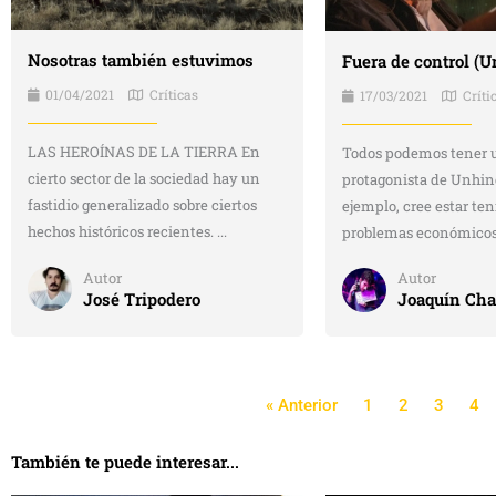
Nosotras también estuvimos
Fuera de control (
01/04/2021
Críticas
17/03/2021
Críti
LAS HEROÍNAS DE LA TIERRA En
Todos podemos tener u
cierto sector de la sociedad hay un
protagonista de Unhin
fastidio generalizado sobre ciertos
ejemplo, cree estar te
hechos históricos recientes. ...
problemas económicos, 
Autor
Autor
José Tripodero
Joaquín Cha
« Anterior
1
2
3
4
También te puede interesar...