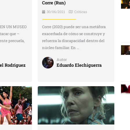
Corre (Run)
30/06/2021
Críticas
 EN UN MUSEO
Corre (2020) puede ser una metáfora
tacar que –
exacerbada de cómo se construye y
dente precuela,
refuerza la discapacidad dentro del
núcleo familiar. En ...
Autor
l Rodriguez
Eduardo Elechiguerra