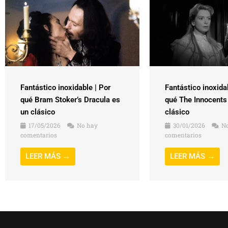
Fantástico inoxidable | Por
Fantástico inoxida
qué Bram Stoker’s Dracula es
qué The Innocents
un clásico
clásico
17/05/2026
No hay
30/01/2026
No
comentarios
comentarios
LEER MÁS →
LEER MÁS →