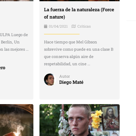
La fuerza de la naturaleza (Force
of nature)
01/04/2021
Críticas
ULPA Luego de
e Berlín, Un
Hace tiempo que Mel Gibson
 las mejores ...
sobrevive como puede en una clase B
que conserva algún aire de
respetabilidad, un cine ...
ero
Autor
Diego Maté