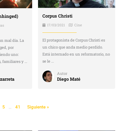
Corpus Christi
Unhinged)
17/03/2021
Cine
cas
El protagonista de Corpus Christi es
n mal día. La
un chico que anda medio perdido.
ged, por
Está internado en un reformatorio, no
niendo uno:
se le ...
familiares y ...
Autor
Diego Maté
zarreta
5
…
41
Siguiente »