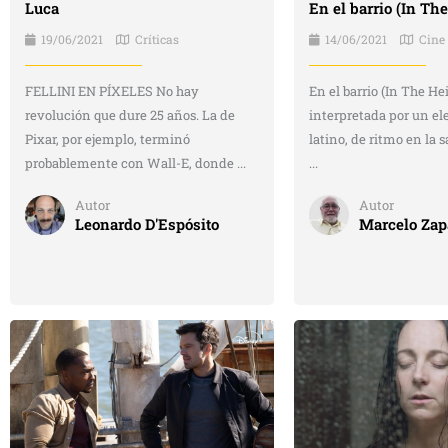
Luca
En el barrio (In Th
19/06/2021
Críticas
14/06/2021
Cine
FELLINI EN PÍXELES No hay
En el barrio (In The He
revolución que dure 25 años. La de
interpretada por un el
Pixar, por ejemplo, terminó
latino, de ritmo en la 
probablemente con Wall-E, donde ...
...
Autor
Autor
Leonardo D'Espósito
Marcelo Zap