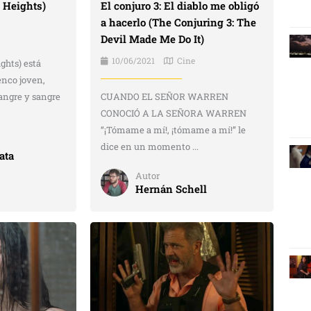
El conjuro 3: El diablo me obligó
e Heights)
a hacerlo (The Conjuring 3: The
Devil Made Me Do It)
10/06/2021
Cine
ights) está
enco joven,
CUANDO EL SEÑOR WARREN
sangre y sangre
CONOCIÓ A LA SEÑORA WARREN
“¡Tómame a mí!, ¡tómame a mí!” le
dice en un momento ...
ata
Autor
Hernán Schell