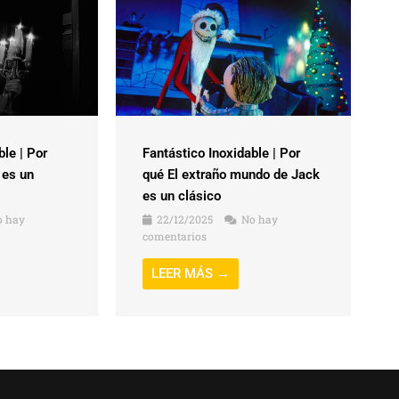
ble | Por
Fantástico Inoxidable | Por
 es un
qué El extraño mundo de Jack
es un clásico
 hay
22/12/2025
No hay
comentarios
LEER MÁS →