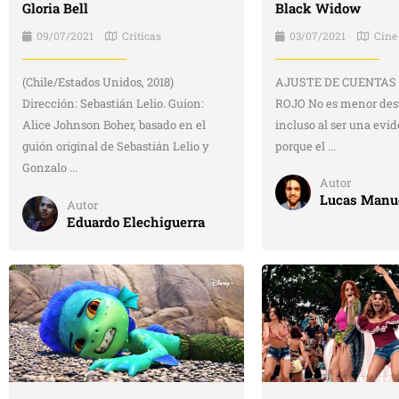
Black Widow
Gloria Bell
03/07/2021
Cine
09/07/2021
Críticas
AJUSTE DE CUENTAS
(Chile/Estados Unidos, 2018)
ROJO No es menor des
Dirección: Sebastián Lelio. Guion:
incluso al ser una evi
Alice Johnson Boher, basado en el
porque el ...
guión original de Sebastián Lelio y
Gonzalo ...
Autor
Lucas Manue
Autor
Eduardo Elechiguerra