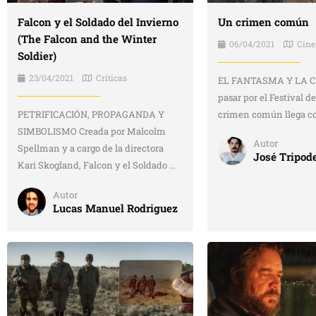
Un crimen común
Falcon y el Soldado del Invierno
(The Falcon and the Winter
06/04/2021
Cine
Soldier)
23/04/2021
Críticas
EL FANTASMA Y LA C
pasar por el Festival d
crimen común llega con
PETRIFICACIÓN, PROPAGANDA Y
SIMBOLISMO Creada por Malcolm
Autor
Spellman y a cargo de la directora
José Tripod
Kari Skogland, Falcon y el Soldado ...
Autor
Lucas Manuel Rodriguez